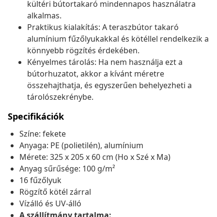
kültéri bútortakaró mindennapos használatra
alkalmas.
Praktikus kialakítás: A teraszbútor takaró
alumínium fűzőlyukakkal és kötéllel rendelkezik a
könnyebb rögzítés érdekében.
Kényelmes tárolás: Ha nem használja ezt a
bútorhuzatot, akkor a kívánt méretre
összehajthatja, és egyszerűen behelyezheti a
tárolószekrénybe.
Specifikációk
Színe: fekete
Anyaga: PE (polietilén), alumínium
Mérete: 325 x 205 x 60 cm (Ho x Szé x Ma)
Anyag sűrűsége: 100 g/m²
16 fűzőlyuk
Rögzítő kötél zárral
Vízálló és UV-álló
A szállítmány tartalma: