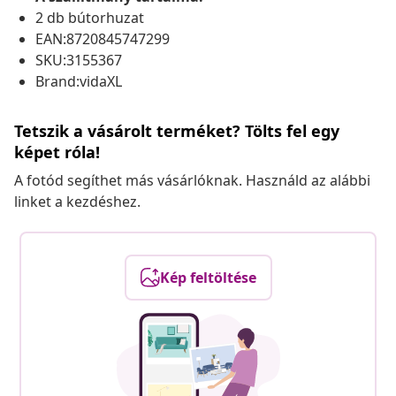
2 db bútorhuzat
EAN:8720845747299
SKU:3155367
Brand:vidaXL
Tetszik a vásárolt terméket? Tölts fel egy
képet róla!
A fotód segíthet más vásárlóknak. Használd az alábbi
linket a kezdéshez.
Kép feltöltése