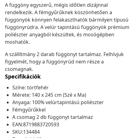
A függöny egyszerű, mégis időtlen dizájnnal
rendelkezik. A fémgyűrűknek köszönhetően a
függönyök könnyen felakaszthatók bármilyen típusú
függönyrúdra. A velúr tapintású függönyök prémium
poliészter anyagból készültek, és mosógépben
moshatók.
A szállítmány 2 darab függönyt tartalmaz. Felhívjuk
figyelmét, hogy a függönyrúd nem része a
csomagnak.
Specifikációk
Színe: törtfehér
Mérete: 140 x 245 cm (Szé x Ma)
Anyaga: 100% velúrtapintású poliészter
Fémgyűrűkkel
A csomag 2 db függönyt tartalmaz
EAN:8719883720593
SKU:134484