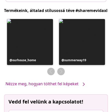
Termékeink, általad stílusossá téve #sharemevidaxl
Bejegyzés
ourhouse_home
Bejegyzés
summerway19
közzétevője
közzétevője
Nézze meg, hogyan tölthet fel képeket
Vedd fel velünk a kapcsolatot!