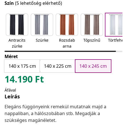
Szín
(5 lehetőség elérhető)
Antracits
Szürke
Rozsdab
Tópszínű
Törtfehér
zürke
arna
Méret
140 x 175 cm
140 x 225 cm
140 x 245 cm
14.190
Ft
Áfával
Leírás
Elegáns függönyeink remekül mutatnak majd a
nappaliban, a hálószobában stb. Megadják a
szükséges magánéletet.