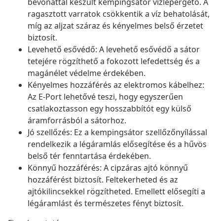
bevonattal készült kempingsátor vízlepergető. A
ragasztott varratok csökkentik a víz behatolását,
míg az aljzat száraz és kényelmes belső érzetet
biztosít.
Levehető esővédő: A levehető esővédő a sátor
tetejére rögzíthető a fokozott lefedettség és a
magánélet védelme érdekében.
Kényelmes hozzáférés az elektromos kábelhez:
Az E-Port lehetővé teszi, hogy egyszerűen
csatlakoztasson egy hosszabbítót egy külső
áramforrásból a sátorhoz.
Jó szellőzés: Ez a kempingsátor szellőzőnyílással
rendelkezik a légáramlás elősegítése és a hűvös
belső tér fenntartása érdekében.
Könnyű hozzáférés: A cipzáras ajtó könnyű
hozzáférést biztosít. Feltekerheted és az
ajtókilincsekkel rögzítheted. Emellett elősegíti a
légáramlást és természetes fényt biztosít.