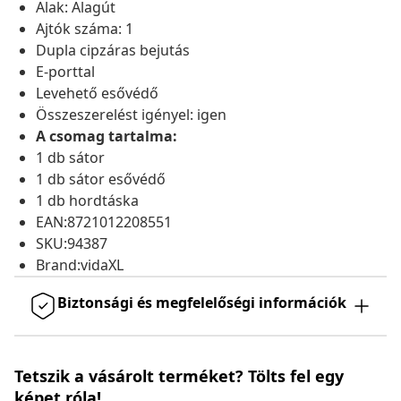
Alak: Alagút
Ajtók száma: 1
Dupla cipzáras bejutás
E-porttal
Levehető esővédő
Összeszerelést igényel: igen
A csomag tartalma:
1 db sátor
1 db sátor esővédő
1 db hordtáska
EAN:8721012208551
SKU:94387
Brand:vidaXL
Biztonsági és megfelelőségi információk
Tetszik a vásárolt terméket? Tölts fel egy
képet róla!