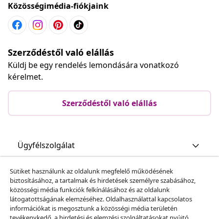
Közösségimédia-fiókjaink
Szerződéstől való elállás
Küldj be egy rendelés lemondására vonatkozó
kérelmet.
Szerződéstől való elállás
Ügyfélszolgálat
Sütiket használunk az oldalunk megfelelő működésének
Üzlet
biztosításához, a tartalmak és hirdetések személyre szabásához,
közösségi média funkciók felkínálásához és az oldalunk
látogatottságának elemzéséhez. Oldalhasználattal kapcsolatos
vidaXL
információkat is megosztunk a közösségi média területén
tevékenykedő, a hirdetési és elemzési szolgáltatásokat nyújtó