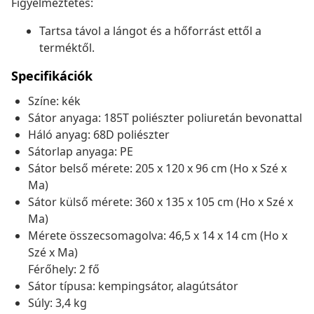
Figyelmeztetés:
Tartsa távol a lángot és a hőforrást ettől a
terméktől.
Specifikációk
Színe: kék
Sátor anyaga: 185T poliészter poliuretán bevonattal
Háló anyag: 68D poliészter
Sátorlap anyaga: PE
Sátor belső mérete: 205 x 120 x 96 cm (Ho x Szé x
Ma)
Sátor külső mérete: 360 x 135 x 105 cm (Ho x Szé x
Ma)
Mérete összecsomagolva: 46,5 x 14 x 14 cm (Ho x
Szé x Ma)
Férőhely: 2 fő
Sátor típusa: kempingsátor, alagútsátor
Súly: 3,4 kg