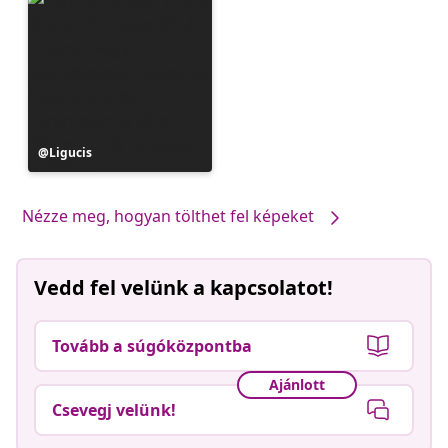
Bejegyzés
Ligucis
közzétevője
Nézze meg, hogyan tölthet fel képeket
Vedd fel velünk a kapcsolatot!
Tovább a súgóközpontba
Ajánlott
Csevegj velünk!