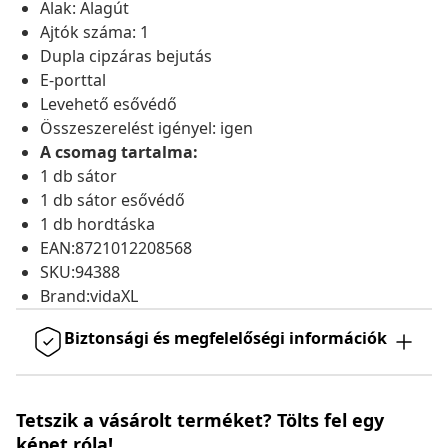
Alak: Alagút
Ajtók száma: 1
Dupla cipzáras bejutás
E-porttal
Levehető esővédő
Összeszerelést igényel: igen
A csomag tartalma:
1 db sátor
1 db sátor esővédő
1 db hordtáska
EAN:8721012208568
SKU:94388
Brand:vidaXL
Biztonsági és megfelelőségi információk
Tetszik a vásárolt terméket? Tölts fel egy
képet róla!