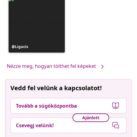
Bejegyzés
Ligucis
közzétevője
Nézze meg, hogyan tölthet fel képeket
Vedd fel velünk a kapcsolatot!
Tovább a súgóközpontba
Ajánlott
Csevegj velünk!