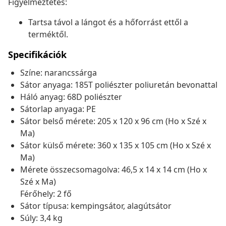
Figyelmeztetés:
Tartsa távol a lángot és a hőforrást ettől a
terméktől.
Specifikációk
Színe: narancssárga
Sátor anyaga: 185T poliészter poliuretán bevonattal
Háló anyag: 68D poliészter
Sátorlap anyaga: PE
Sátor belső mérete: 205 x 120 x 96 cm (Ho x Szé x
Ma)
Sátor külső mérete: 360 x 135 x 105 cm (Ho x Szé x
Ma)
Mérete összecsomagolva: 46,5 x 14 x 14 cm (Ho x
Szé x Ma)
Férőhely: 2 fő
Sátor típusa: kempingsátor, alagútsátor
Súly: 3,4 kg