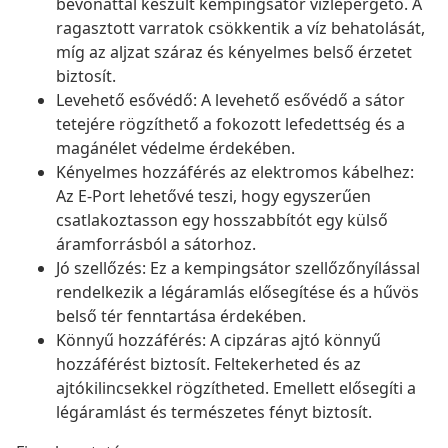
bevonattal készült kempingsátor vízlepergető. A
ragasztott varratok csökkentik a víz behatolását,
míg az aljzat száraz és kényelmes belső érzetet
biztosít.
Levehető esővédő: A levehető esővédő a sátor
tetejére rögzíthető a fokozott lefedettség és a
magánélet védelme érdekében.
Kényelmes hozzáférés az elektromos kábelhez:
Az E-Port lehetővé teszi, hogy egyszerűen
csatlakoztasson egy hosszabbítót egy külső
áramforrásból a sátorhoz.
Jó szellőzés: Ez a kempingsátor szellőzőnyílással
rendelkezik a légáramlás elősegítése és a hűvös
belső tér fenntartása érdekében.
Könnyű hozzáférés: A cipzáras ajtó könnyű
hozzáférést biztosít. Feltekerheted és az
ajtókilincsekkel rögzítheted. Emellett elősegíti a
légáramlást és természetes fényt biztosít.