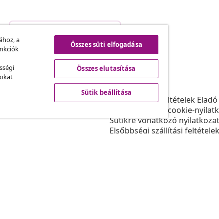
Szerződéstől való elállás
.
ához, a
Összes süti elfogadása
unkciók
sségi
Összes elutasítása
vidaXL
sokat
ram
A vidaXL-ről
Sütik beállítása
daXL-nek
Felhasználási feltételek Eladó
gyüttműködések
Adatvédelmi és cookie-nyilat
Sütikre vonatkozó nyilatkoza
Elsőbbségi szállítási feltétele
Sütik beállítása
Dolgozzon a vidaXL-nél
Biztonsági
EU felelős személy
Politikával EPR
Akadálymentesítési nyilatkoz