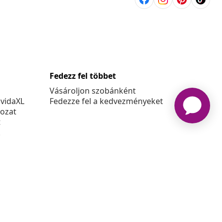
Fedezz fel többet
Vásároljon szobánként
 vidaXL
Fedezze fel a kedvezményeket
kozat
t
k
at