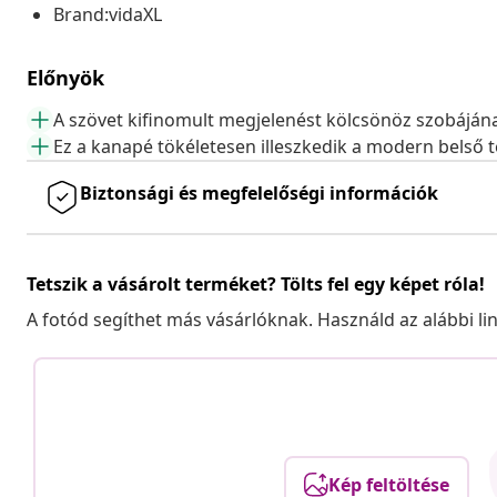
Brand:vidaXL
Előnyök
A szövet kifinomult megjelenést kölcsönöz szobáján
Ez a kanapé tökéletesen illeszkedik a modern belső 
Biztonsági és megfelelőségi információk
Tetszik a vásárolt terméket? Tölts fel egy képet róla!
A fotód segíthet más vásárlóknak. Használd az alábbi li
Kép feltöltése