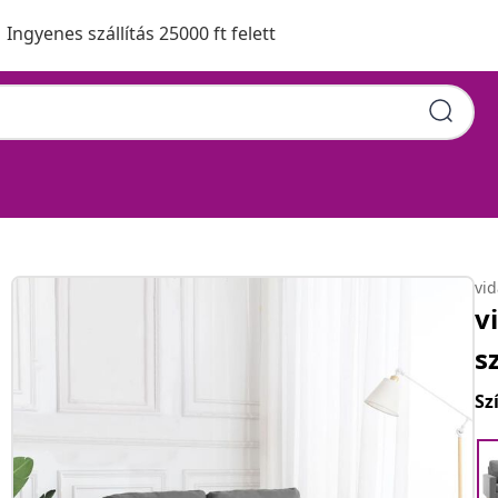
Ingyenes szállítás 25000 ft felett
vi
v
s
Sz