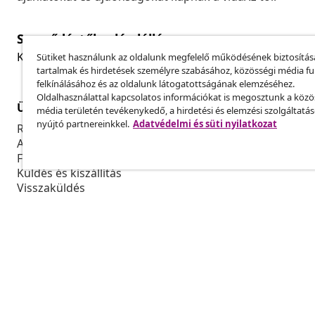
Szerződéstől való elállás
Küldj be egy rendelés lemondására vonatkozó kérelmet
Sütiket használunk az oldalunk megfelelő működésének biztosítás
tartalmak és hirdetések személyre szabásához, közösségi média f
felkínálásához és az oldalunk látogatottságának elemzéséhez.
Oldalhasználattal kapcsolatos információkat is megosztunk a közö
Ügyfélszolgálat
Üzlet
média területén tevékenykedő, a hirdetési és elemzési szolgáltatá
nyújtó partnereinkkel.
Adatvédelmi és süti nyilatkozat
Rendelés nyomon követése
Partnerprog
A fiókom
Gyártás a vi
Fizetés
Marketing-e
Küldés és kiszállítás
Visszaküldés
Termék információ
Rendelés