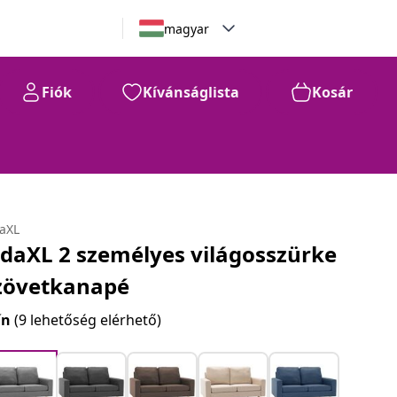
magyar
Fiók
Kívánságlista
Kosár
daXL
idaXL 2 személyes világosszürke
zövetkanapé
ín
(9 lehetőség elérhető)