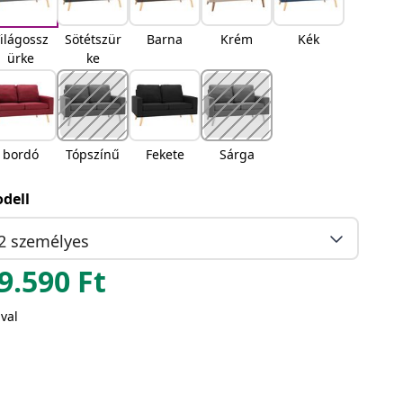
ilágossz
Sötétszür
Barna
Krém
Kék
ürke
ke
bordó
Tópszínű
Fekete
Sárga
dell
2 személyes
9.590
Ft
val