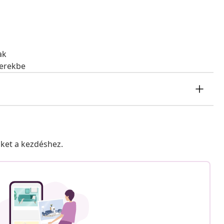
ak
terekbe
nket a kezdéshez.