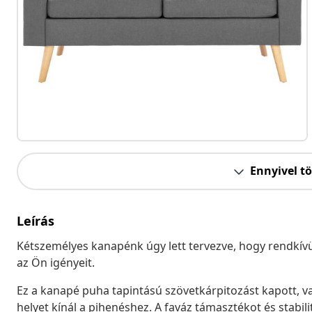
Ennyivel t
Leírás
Kétszemélyes kanapénk úgy lett tervezve, hogy rendkívül
az Ön igényeit.
Ez a kanapé puha tapintású szövetkárpitozást kapott, va
helyet kínál a pihenéshez. A faváz támasztékot és stabil