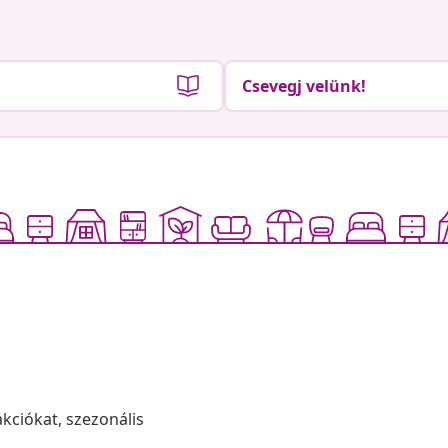
Csevegj velünk!
akciókat, szezonális