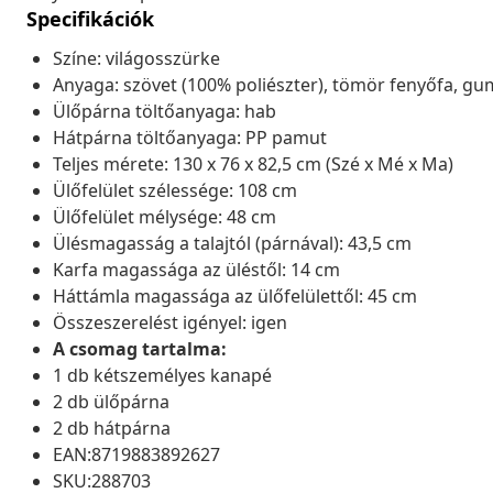
Specifikációk
Színe: világosszürke
Anyaga: szövet (100% poliészter), tömör fenyőfa, gu
Ülőpárna töltőanyaga: hab
Hátpárna töltőanyaga: PP pamut
Teljes mérete: 130 x 76 x 82,5 cm (Szé x Mé x Ma)
Ülőfelület szélessége: 108 cm
Ülőfelület mélysége: 48 cm
Ülésmagasság a talajtól (párnával): 43,5 cm
Karfa magassága az üléstől: 14 cm
Háttámla magassága az ülőfelülettől: 45 cm
Összeszerelést igényel: igen
A csomag tartalma:
1 db kétszemélyes kanapé
2 db ülőpárna
2 db hátpárna
EAN:8719883892627
SKU:288703