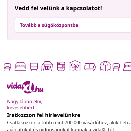
Vedd fel velünk a kapcsolatot!
Tovább a súgóközpontba
Nagy lábon élni,
kevesebbért
Iratkozzon fel hírlevelünkre
Csatlakozzon a több mint 700 000 vásárlóhoz, akik heti 
ajánlatokat és újdonságokat kapnak a vidaXL-től.