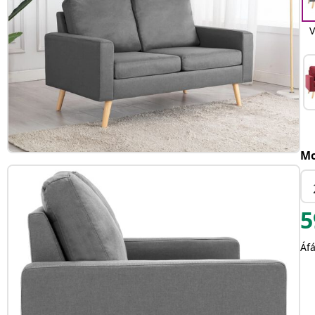
V
Mo
5
Áfá