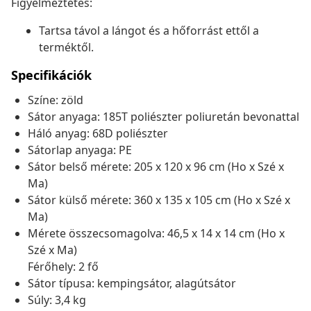
Figyelmeztetés:
Tartsa távol a lángot és a hőforrást ettől a
terméktől.
Specifikációk
Színe: zöld
Sátor anyaga: 185T poliészter poliuretán bevonattal
Háló anyag: 68D poliészter
Sátorlap anyaga: PE
Sátor belső mérete: 205 x 120 x 96 cm (Ho x Szé x
Ma)
Sátor külső mérete: 360 x 135 x 105 cm (Ho x Szé x
Ma)
Mérete összecsomagolva: 46,5 x 14 x 14 cm (Ho x
Szé x Ma)
Férőhely: 2 fő
Sátor típusa: kempingsátor, alagútsátor
Súly: 3,4 kg