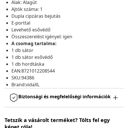
Alak: Alagút
Ajtók száma: 1
Dupla cipzáras bejutás
E-porttal
Levehető esővédő
Összeszerelést igényel: igen
A csomag tartalma:
1 db sátor
1 db sátor esővédő
1 db hordtáska
EAN:8721012208544
SKU:94386
Brand:vidaXL
Biztonsági és megfelelőségi információk
Tetszik a vásárolt terméket? Tölts fel egy
képet róla!