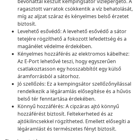
bevonattal készült kempingsátor vízlepergető. A
ragasztott varratok csökkentik a víz behatolását,
míg az aljzat száraz és kényelmes belső érzetet
biztosít.
Levehető esővédő: A levehető esővédő a sátor
tetejére rögzíthető a fokozott lefedettség és a
magánélet védelme érdekében.
Kényelmes hozzáférés az elektromos kábelhez:
Az E-Port lehetővé teszi, hogy egyszerűen
csatlakoztasson egy hosszabbítót egy külső
áramforrásból a sátorhoz.
Jó szellőzés: Ez a kempingsátor szellőzőnyílással
rendelkezik a légáramlás elősegítése és a hűvös
belső tér fenntartása érdekében.
Könnyű hozzáférés: A cipzáras ajtó könnyű
hozzáférést biztosít. Feltekerheted és az
ajtókilincsekkel rögzítheted. Emellett elősegíti a
légáramlást és természetes fényt biztosít.