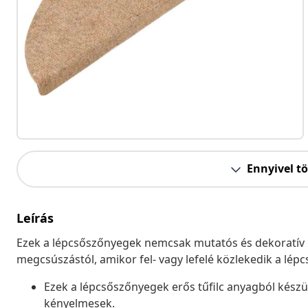
Ennyivel t
Leírás
Ezek a lépcsőszőnyegek nemcsak mutatós és dekoratív k
megcsúszástól, amikor fel- vagy lefelé közlekedik a lépc
Ezek a lépcsőszőnyegek erős tűfilc anyagból készü
kényelmesek.