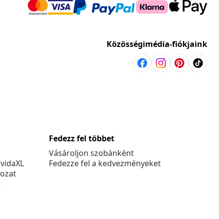
Közösségimédia-fiókjaink
Fedezz fel többet
Vásároljon szobánként
 vidaXL
Fedezze fel a kedvezményeket
kozat
t
k