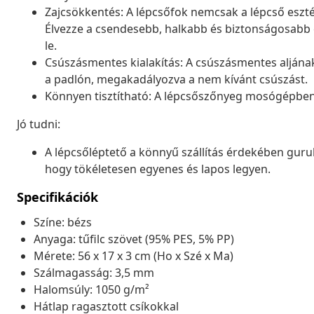
Zajcsökkentés: A lépcsőfok nemcsak a lépcső esztét
Élvezze a csendesebb, halkabb és biztonságosabb 
le.
Csúszásmentes kialakítás: A csúszásmentes aljána
a padlón, megakadályozva a nem kívánt csúszást.
Könnyen tisztítható: A lépcsőszőnyeg mosógépben 
Jó tudni:
A lépcsőléptető a könnyű szállítás érdekében guru
hogy tökéletesen egyenes és lapos legyen.
Specifikációk
Színe: bézs
Anyaga: tűfilc szövet (95% PES, 5% PP)
Mérete: 56 x 17 x 3 cm (Ho x Szé x Ma)
Szálmagasság: 3,5 mm
Halomsúly: 1050 g/m²
Hátlap ragasztott csíkokkal