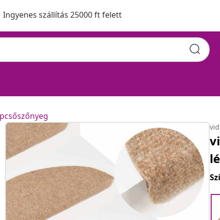
Ingyenes szállítás 25000 ft felett
pcsőszőnyeg
vi
v
l
Sz