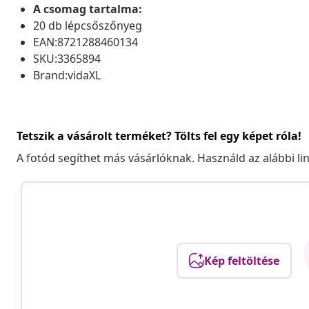
A csomag tartalma:
20 db lépcsőszőnyeg
EAN:8721288460134
SKU:3365894
Brand:vidaXL
Tetszik a vásárolt terméket? Tölts fel egy képet róla!
A fotód segíthet más vásárlóknak. Használd az alábbi li
Kép feltöltése