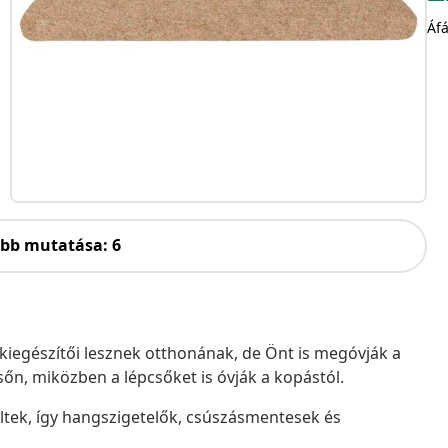
Áfá
öbb mutatása: 6
iegészítői lesznek otthonának, de Önt is megóvják a
sőn, miközben a lépcsőket is óvják a kopástól.
ltek, így hangszigetelők, csúszásmentesek és