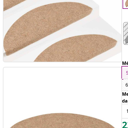
Mé
6
Me
da
2