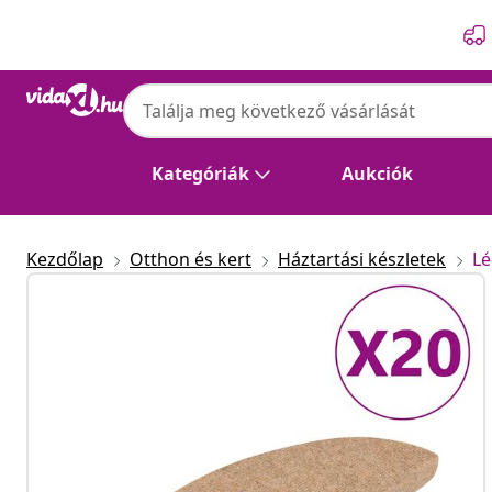
Előző
Következő
Kategóriák
Aukciók
Kezdőlap
Otthon és kert
Háztartási készletek
Lé