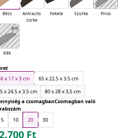
Bézs
Antracits
Fekete
Szürke
Piros
zürke
Kék
ret
56 x 17 x 3 cm
65 x 22.5 x 3.5 cm
5 x 24.5 x 3.5 cm
80 x 28 x 3,5 cm
nnyiség a csomagbanCsomagban való
rabszám
15
10
20
30
2.700
Ft