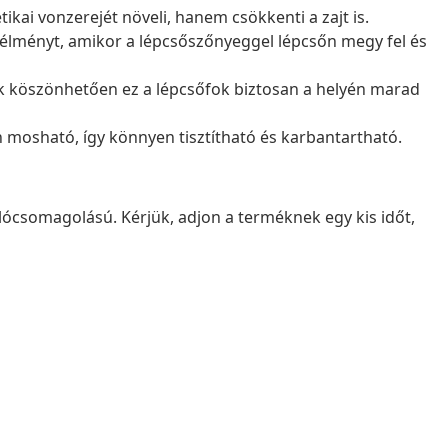
ikai vonzerejét növeli, hanem csökkenti a zajt is.
élményt, amikor a lépcsőszőnyeggel lépcsőn megy fel és
k köszönhetően ez a lépcsőfok biztosan a helyén marad
mosható, így könnyen tisztítható és karbantartható.
lócsomagolású. Kérjük, adjon a terméknek egy kis időt,