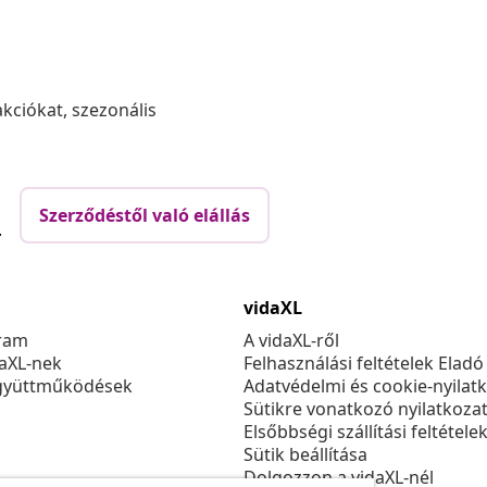
akciókat, szezonális
Szerződéstől való elállás
.
vidaXL
ram
A vidaXL-ről
daXL-nek
Felhasználási feltételek Eladó
gyüttműködések
Adatvédelmi és cookie-nyilat
Sütikre vonatkozó nyilatkoza
Elsőbbségi szállítási feltétele
Sütik beállítása
Dolgozzon a vidaXL-nél