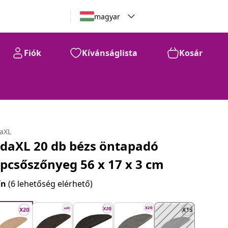
magyar
Fiók
Kívánságlista
Kosár
daXL
idaXL 20 db bézs öntapadó
épcsőszőnyeg 56 x 17 x 3 cm
ín
(6 lehetőség elérhető)