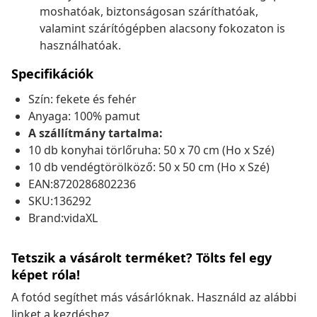
moshatóak, biztonságosan száríthatóak,
valamint szárítógépben alacsony fokozaton is
használhatóak.
Specifikációk
Szín: fekete és fehér
Anyaga: 100% pamut
A szállítmány tartalma:
10 db konyhai törlőruha: 50 x 70 cm (Ho x Szé)
10 db vendégtörölköző: 50 x 50 cm (Ho x Szé)
EAN:8720286802236
SKU:136292
Brand:vidaXL
Tetszik a vásárolt terméket? Tölts fel egy
képet róla!
A fotód segíthet más vásárlóknak. Használd az alábbi
linket a kezdéshez.