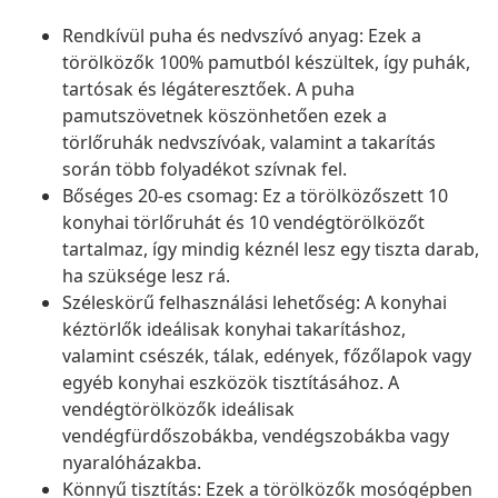
Rendkívül puha és nedvszívó anyag: Ezek a
törölközők 100% pamutból készültek, így puhák,
tartósak és légáteresztőek. A puha
pamutszövetnek köszönhetően ezek a
törlőruhák nedvszívóak, valamint a takarítás
során több folyadékot szívnak fel.
Bőséges 20-es csomag: Ez a törölközőszett 10
konyhai törlőruhát és 10 vendégtörölközőt
tartalmaz, így mindig kéznél lesz egy tiszta darab,
ha szüksége lesz rá.
Széleskörű felhasználási lehetőség: A konyhai
kéztörlők ideálisak konyhai takarításhoz,
valamint csészék, tálak, edények, főzőlapok vagy
egyéb konyhai eszközök tisztításához. A
vendégtörölközők ideálisak
vendégfürdőszobákba, vendégszobákba vagy
nyaralóházakba.
Könnyű tisztítás: Ezek a törölközők mosógépben