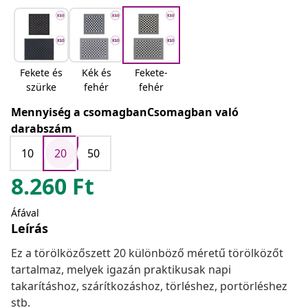
Fekete és
Kék és
Fekete-
szürke
fehér
fehér
Mennyiség a csomagbanCsomagban való
darabszám
10
20
50
8.260
Ft
Áfával
Leírás
Ez a törölközőszett 20 különböző méretű törölközőt
tartalmaz, melyek igazán praktikusak napi
takarításhoz, szárítkozáshoz, törléshez, portörléshez
stb.