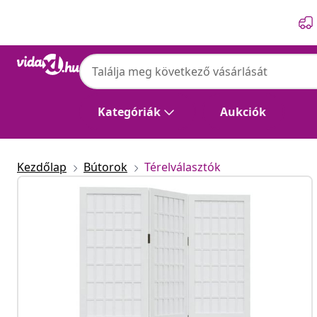
Előző
Következő
Kategóriák
Aukciók
Kezdőlap
Bútorok
Térelválasztók