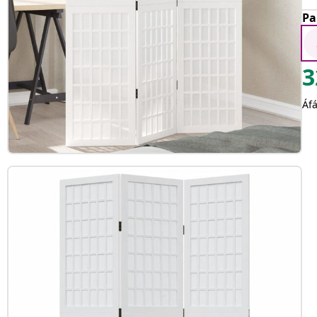
Pa
3
Áfá