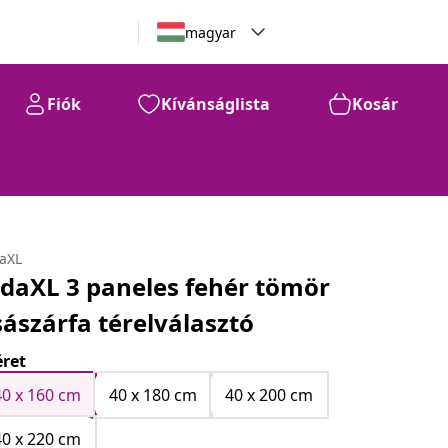
magyar
Fiók
Kívánságlista
Kosár
daXL
idaXL 3 paneles fehér tömör
sászárfa térelválasztó
ret
40 x 160 cm
40 x 180 cm
40 x 200 cm
40 x 220 cm