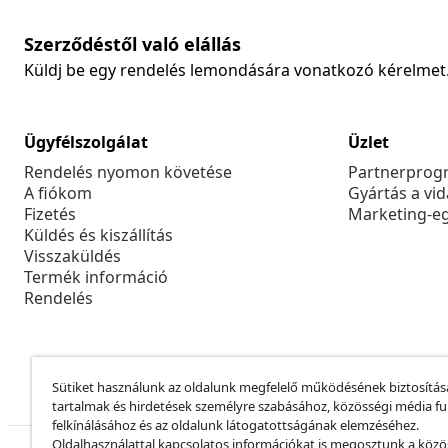
Szerződéstől való elállás
Küldj be egy rendelés lemondására vonatkozó kérelmet
Ügyfélszolgálat
Üzlet
Rendelés nyomon követése
Partnerprog
A fiókom
Gyártás a vi
Fizetés
Marketing-e
Küldés és kiszállítás
Visszaküldés
Termék információ
Rendelés
Sütiket használunk az oldalunk megfelelő működésének biztosítás
tartalmak és hirdetések személyre szabásához, közösségi média f
felkínálásához és az oldalunk látogatottságának elemzéséhez.
Oldalhasználattal kapcsolatos információkat is megosztunk a közö