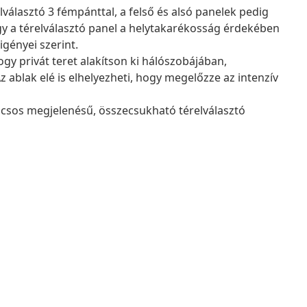
álasztó 3 fémpánttal, a felső és alsó panelek pedig
 Így a térelválasztó panel a helytakarékosság érdekében
gényei szerint.
ogy privát teret alakítson ki hálószobájában,
 ablak elé is elhelyezheti, hogy megelőzze az intenzív
ácsos megjelenésű, összecsukható térelválasztó