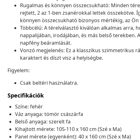
Rugalmas és könnyen összecsukható: Minden térelv
rejtett, 2 az 1-ben zsanérokkal lettek összekötve.
könnyen összecsukható bizonyos mértékig, az Ön i
Többcélú: A térelválasztó kiválóan alkalmas arra, h
nappalijában, irodájában, és más belső terekben. Az
napfény beáramlását.
Vonzó megjelenés: Ez a klasszikus szimmetrikus r
karaktert és díszt visz a helyiségbe.
Figyelem:
Csak beltéri használatra.
Specifikációk
Színe: fehér
Váz anyaga: tömör császárfa
Belső anyaga: szerelt fa
Kihajtott mérete: 105-110 x 160 cm (Szé x Ma)
Panel mérete (egyenként): 40 x 160 cm (Szé x Ma)