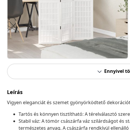
Ennyivel t
Leírás
Vigyen eleganciát és szemet gyönyörködtető dekorációt a
Tartós és könnyen tisztítható: A térelválasztó szerel
Stabil váz: A tömör császárfa váz szilárdságot és s
természetes anyag. A császárfa rendkívül ellenáll