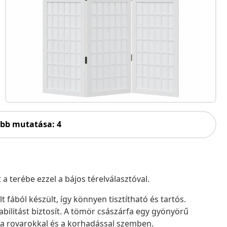
öbb mutatása: 4
 terébe ezzel a bájos térelválasztóval.
t fából készült, így könnyen tisztítható és tartós.
tabilitást biztosít. A tömör császárfa egy gyönyörű
ó a rovarokkal és a korhadással szemben.