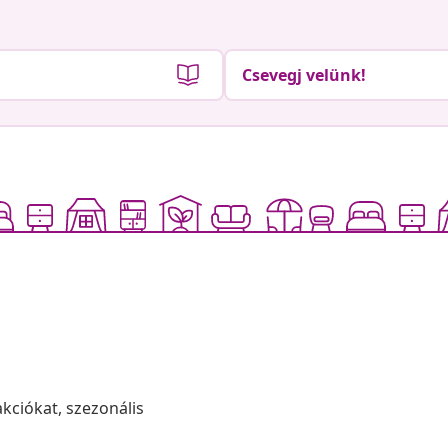
Csevegj velünk!
akciókat, szezonális