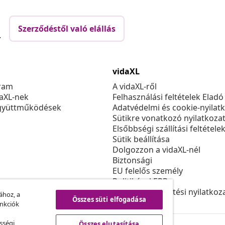
Szerződéstől való elállás
.
vidaXL
ram
A vidaXL-ről
daXL-nek
Felhasználási feltételek Eladó
gyüttműködések
Adatvédelmi és cookie-nyilat
Sütikre vonatkozó nyilatkoza
Elsőbbségi szállítási feltétele
Sütik beállítása
Dolgozzon a vidaXL-nél
Biztonsági
EU felelős személy
Politikával EPR
Akadálymentesítési nyilatkoz
ához, a
Összes süti elfogadása
unkciók
sségi
Összes elutasítása