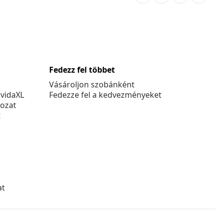
Fedezz fel többet
Vásároljon szobánként
 vidaXL
Fedezze fel a kedvezményeket
kozat
t
k
at