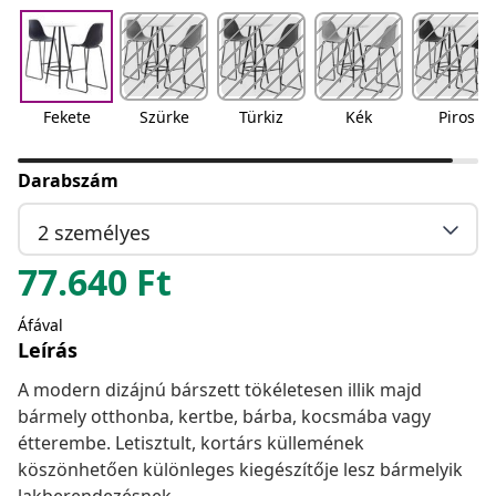
Fekete
Szürke
Türkiz
Kék
Piros
Darabszám
2 személyes
77.640
Ft
Áfával
Leírás
A modern dizájnú bárszett tökéletesen illik majd
bármely otthonba, kertbe, bárba, kocsmába vagy
étterembe. Letisztult, kortárs küllemének
köszönhetően különleges kiegészítője lesz bármelyik