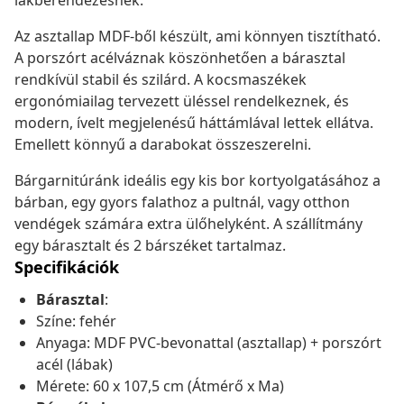
lakberendezésnek.
Az asztallap MDF-ből készült, ami könnyen tisztítható.
A porszórt acélváznak köszönhetően a bárasztal
rendkívül stabil és szilárd. A kocsmaszékek
ergonómiailag tervezett üléssel rendelkeznek, és
modern, ívelt megjelenésű háttámlával lettek ellátva.
Emellett könnyű a darabokat összeszerelni.
Bárgarnitúránk ideális egy kis bor kortyolgatásához a
bárban, egy gyors falathoz a pultnál, vagy otthon
vendégek számára extra ülőhelyként. A szállítmány
egy bárasztalt és 2 bárszéket tartalmaz.
Specifikációk
Bárasztal
:
Színe: fehér
Anyaga: MDF PVC-bevonattal (asztallap) + porszórt
acél (lábak)
Mérete: 60 x 107,5 cm (Átmérő x Ma)