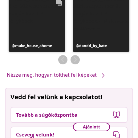
Bejegyzés
make_house_ahome
Bejegyzés
dandd_by_kate
közzétevője
közzétevője
Nézze meg, hogyan tölthet fel képeket
Vedd fel velünk a kapcsolatot!
Tovább a súgóközpontba
Ajánlott
Csevegj velünk!