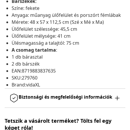
Bárszékek
:
Színe: fekete
Anyaga: műanyag ülőfelület és porszórt fémlábak
Mérete: 48 x 57 x 112,5 cm (Szé x Mé x Ma)
Ülőfelület szélessége: 45,5 cm
Ülőfelület mélysége: 41 cm
Ülésmagasság a talajtól: 75 cm
A csomag tartalma
:
1 db bárasztal
2 db bárszék
EAN:8719883837635
SKU:279760
Brand:vidaXL
Biztonsági és megfelelőségi információk
Tetszik a vásárolt terméket? Tölts fel egy
képet róla!