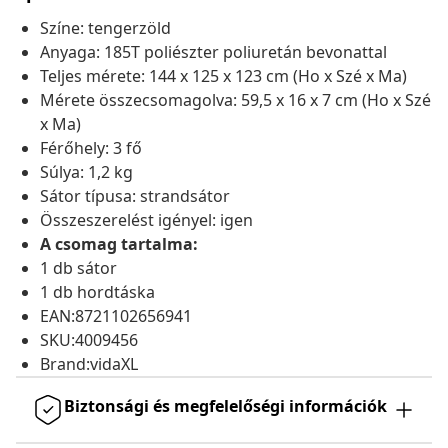
Színe: tengerzöld
Anyaga: 185T poliészter poliuretán bevonattal
Teljes mérete: 144 x 125 x 123 cm (Ho x Szé x Ma)
Mérete összecsomagolva: 59,5 x 16 x 7 cm (Ho x Szé
x Ma)
Férőhely: 3 fő
Súlya: 1,2 kg
Sátor típusa: strandsátor
Összeszerelést igényel: igen
A csomag tartalma:
1 db sátor
1 db hordtáska
EAN:8721102656941
SKU:4009456
Brand:vidaXL
Biztonsági és megfelelőségi információk