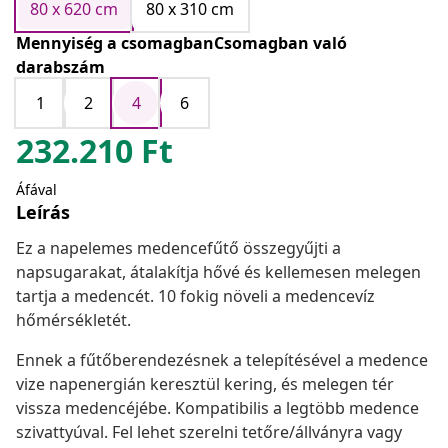
80 x 620 cm
80 x 310 cm
Mennyiség a csomagbanCsomagban való
darabszám
1
2
4
6
232.210
Ft
Áfával
Leírás
Ez a napelemes medencefűtő összegyűjti a
napsugarakat, átalakítja hővé és kellemesen melegen
tartja a medencét. 10 fokig növeli a medencevíz
hőmérsékletét.
Ennek a fűtőberendezésnek a telepítésével a medence
vize napenergián keresztül kering, és melegen tér
vissza medencéjébe. Kompatibilis a legtöbb medence
szivattyúval. Fel lehet szerelni tetőre/állványra vagy