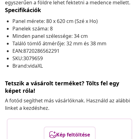
egyszerűen a földre lehet fektetni a medence mellett.
Specifikációk
Panel mérete: 80 x 620 cm (Szé x Ho)
Panelek száma: 8
Minden panel szélessége: 34 cm
Találó tömlő átmérője: 32 mm és 38 mm
EAN:8720286562291
SKU:3079659
Brand:vidaXL
Tetszik a vásárolt terméket? Tölts fel egy
képet róla!
A fotód segíthet más vásárlóknak. Használd az alábbi
linket a kezdéshez.
Kép feltöltése