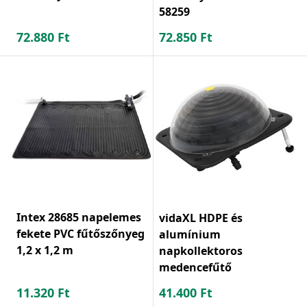
58259
72.880
Ft
72.850
Ft
Intex 28685 napelemes
vidaXL HDPE és
fekete PVC fűtőszőnyeg
alumínium
1,2 x 1,2 m
napkollektoros
medencefűtő
11.320
Ft
41.400
Ft