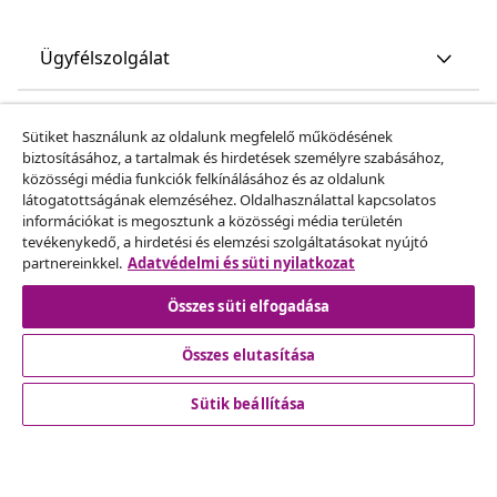
Ügyfélszolgálat
Üzlet
Sütiket használunk az oldalunk megfelelő működésének
biztosításához, a tartalmak és hirdetések személyre szabásához,
közösségi média funkciók felkínálásához és az oldalunk
vidaXL
látogatottságának elemzéséhez. Oldalhasználattal kapcsolatos
információkat is megosztunk a közösségi média területén
tevékenykedő, a hirdetési és elemzési szolgáltatásokat nyújtó
Fedezz fel többet
partnereinkkel.
Adatvédelmi és süti nyilatkozat
Összes süti elfogadása
Összes elutasítása
Sütik beállítása
© 2008-2026 vidaXL A www.vidaxl.hu a vidaXL Marketplace
Europe B.V. Weboldala