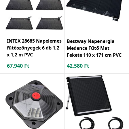
INTEX 28685 Napelemes
Bestway Napenergia
fűtőszőnyegek 6 db 1,2
Medence Fűtő Mat
x 1,2 m PVC
Fekete 110 x 171 cm PVC
67.940
Ft
42.580
Ft