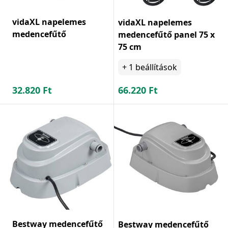
vidaXL napelemes
vidaXL napelemes
medencefűtő
medencefűtő panel 75 x
75 cm
+
1
beállítások
32.820
Ft
66.220
Ft
Bestway medencefűtő
Bestway medencefűtő