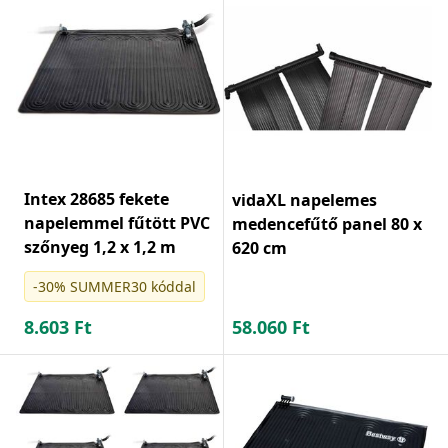
Intex 28685 fekete
vidaXL napelemes
napelemmel fűtött PVC
medencefűtő panel 80 x
szőnyeg 1,2 x 1,2 m
620 cm
-30% SUMMER30 kóddal
8.603
Ft
58.060
Ft