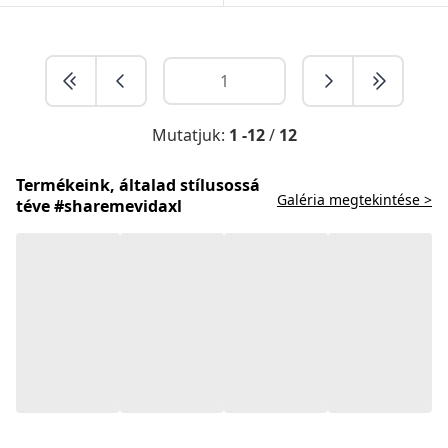
Mutatjuk:
1 -12
/
12
Termékeink, általad stílusossá
Galéria megtekintése >
téve #sharemevidaxl