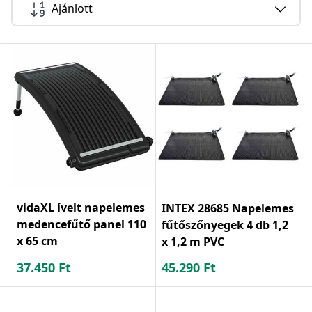
Ajánlott
vidaXL ívelt napelemes
INTEX 28685 Napelemes
medencefűtő panel 110
fűtőszőnyegek 4 db 1,2
x 65 cm
x 1,2 m PVC
37.450
Ft
45.290
Ft