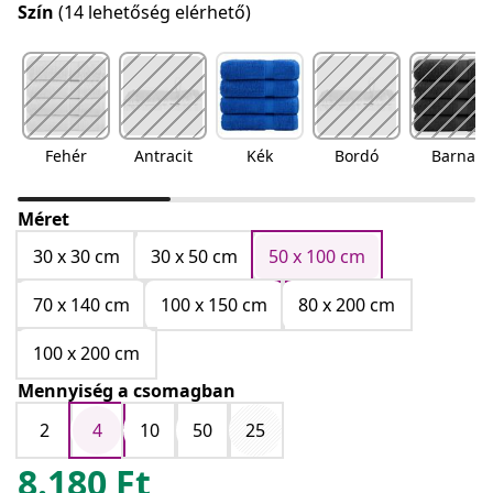
Szín
(14 lehetőség elérhető)
Fehér
Antracit
Kék
Bordó
Barna
Méret
30 x 30 cm
30 x 50 cm
50 x 100 cm
70 x 140 cm
100 x 150 cm
80 x 200 cm
100 x 200 cm
Mennyiség a csomagban
2
4
10
50
25
8.180
Ft