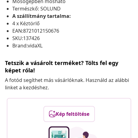
Mosógépben mosható
Természkő: SOLUND
A szállítmány tartalma:
4 x Kéztörlő
EAN:8721012150676
SKU:137426
Brand:vidaXL
Tetszik a vásárolt terméket? Tölts fel egy
képet róla!
A fotód segíthet más vásárlóknak. Használd az alábbi
linket a kezdéshez.
Kép feltöltése