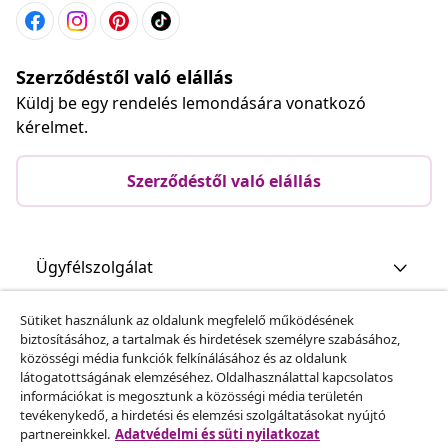
Szerződéstől való elállás
Küldj be egy rendelés lemondására vonatkozó
kérelmet.
Szerződéstől való elállás
Ügyfélszolgálat
Sütiket használunk az oldalunk megfelelő működésének
Üzlet
biztosításához, a tartalmak és hirdetések személyre szabásához,
közösségi média funkciók felkínálásához és az oldalunk
látogatottságának elemzéséhez. Oldalhasználattal kapcsolatos
vidaXL
információkat is megosztunk a közösségi média területén
tevékenykedő, a hirdetési és elemzési szolgáltatásokat nyújtó
partnereinkkel.
Adatvédelmi és süti nyilatkozat
Fedezz fel többet