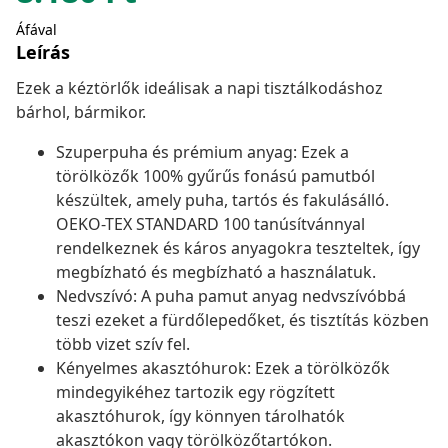
Áfával
Leírás
Ezek a kéztörlők ideálisak a napi tisztálkodáshoz
bárhol, bármikor.
Szuperpuha és prémium anyag: Ezek a
törölközők 100% gyűrűs fonású pamutból
készültek, amely puha, tartós és fakulásálló.
OEKO-TEX STANDARD 100 tanúsítvánnyal
rendelkeznek és káros anyagokra teszteltek, így
megbízható és megbízható a használatuk.
Nedvszívó: A puha pamut anyag nedvszívóbbá
teszi ezeket a fürdőlepedőket, és tisztítás közben
több vizet szív fel.
Kényelmes akasztóhurok: Ezek a törölközők
mindegyikéhez tartozik egy rögzített
akasztóhurok, így könnyen tárolhatók
akasztókon vagy törölközőtartókon.