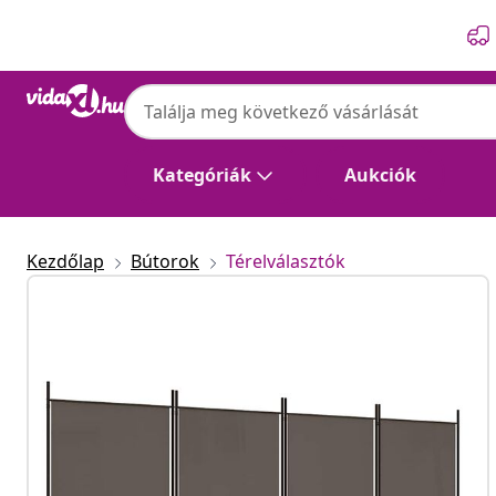
Előző
Következő
Kategóriák
Aukciók
Kezdőlap
Bútorok
Térelválasztók