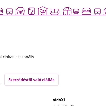
akciókat, szezonális
Szerződéstől való elállás
.
vidaXL