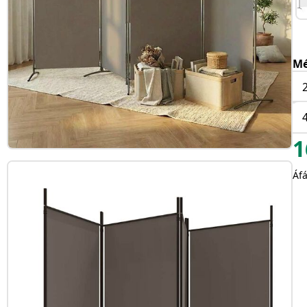
Mé
1
Áfá