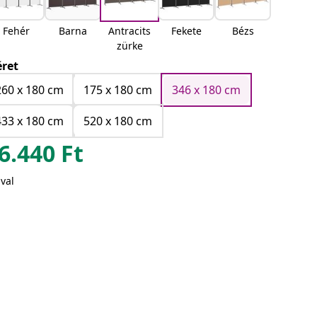
Fehér
Barna
Antracits
Fekete
Bézs
zürke
ret
260 x 180 cm
175 x 180 cm
346 x 180 cm
433 x 180 cm
520 x 180 cm
6.440
Ft
val