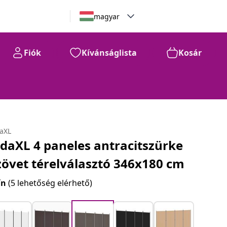
magyar
Fiók
Kívánságlista
Kosár
daXL
idaXL 4 paneles antracitszürke
zövet térelválasztó 346x180 cm
ín
(5 lehetőség elérhető)