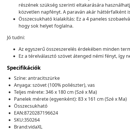
részének szükség szerinti eltakarására használhatja
közvetlen napfényt. A paraván akár háttérfalként i
Összecsukható kialakítás: Ez a 4 paneles szobaelvá
hogy sok helyet foglalna.
Jó tudni:
Az egyszerű összeszerelés érdekében minden term
Ez a térelválasztó szövet átenged némi fényt, így ne
Specifikációk
Színe: antracitszürke
Anyaga: szövet (100% poliészter), vas
Teljes mérete: 346 x 180 cm (Szé x Ma)
Panelek mérete (egyenként): 83 x 161 cm (Szé x Ma)
Összecsukható
EAN:8720287196624
SKU:350264
Brand:vidaXL