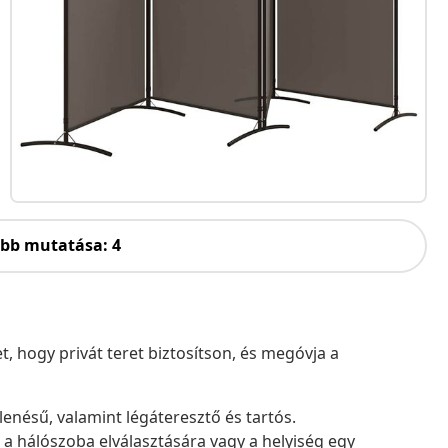
öbb mutatása: 4
et, hogy privát teret biztosítson, és megóvja a
lenésű, valamint légáteresztő és tartós.
a hálószoba elválasztására vagy a helyiség egy