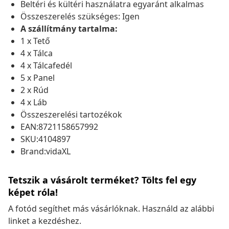
Beltéri és kültéri használatra egyaránt alkalmas
Összeszerelés szükséges: Igen
A szállítmány tartalma:
1 x Tető
4 x Tálca
4 x Tálcafedél
5 x Panel
2 x Rúd
4 x Láb
Összeszerelési tartozékok
EAN:8721158657992
SKU:4104897
Brand:vidaXL
Tetszik a vásárolt terméket? Tölts fel egy
képet róla!
A fotód segíthet más vásárlóknak. Használd az alábbi
linket a kezdéshez.