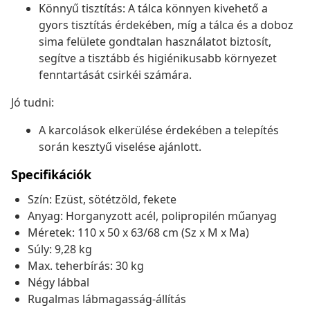
Könnyű tisztítás: A tálca könnyen kivehető a
gyors tisztítás érdekében, míg a tálca és a doboz
sima felülete gondtalan használatot biztosít,
segítve a tisztább és higiénikusabb környezet
fenntartását csirkéi számára.
Jó tudni:
A karcolások elkerülése érdekében a telepítés
során kesztyű viselése ajánlott.
Specifikációk
Szín: Ezüst, sötétzöld, fekete
Anyag: Horganyzott acél, polipropilén műanyag
Méretek: 110 x 50 x 63/68 cm (Sz x M x Ma)
Súly: 9,28 kg
Max. teherbírás: 30 kg
Négy lábbal
Rugalmas lábmagasság-állítás