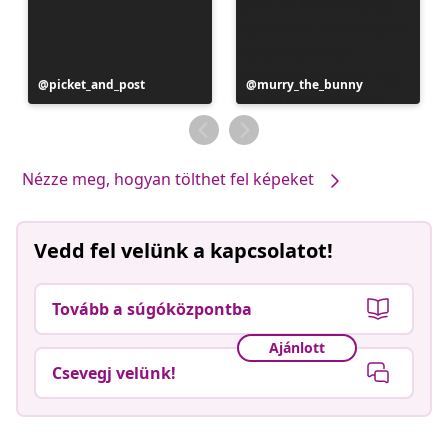
Bejegyzés
picket_and_post
Bejegyzés
murry_the_bunny
közzétevője
közzétevője
Nézze meg, hogyan tölthet fel képeket
Vedd fel velünk a kapcsolatot!
Tovább a súgóközpontba
Ajánlott
Csevegj velünk!