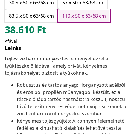
30.5 x 50 x 63/68 cm
57 x 50 x 63/68 cm
83.5 x 50 x 63/68 cm
110 x 50 x 63/68 cm
38.610
Ft
Áfával
Leírás
Fejlessze baromfitenyésztési élményét ezzel a
tyúkfészkelő ládával, amely privát, kényelmes
tojásrakóhelyet biztosít a tyúkoknak.
Robusztus és tartós anyag: Horganyzott acélból
és erős polipropilén műanyagból készült, ez a
fészkelő láda tartós használatra készült, hosszú
távú teljesítményt és védelmet nyújt csirkéinek a
zord kültéri körülményekkel szemben.
Kényelmes tojásgyűjtés: A könnyen felemelhető
fedél és a kihúzható kialakítás lehetővé teszi a