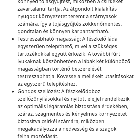
könnyed tojásgyűjtést, miközben a csirkéket
zavartalanul tartja. Az átgondolt kialakítás
nyugodt környezetet teremt a szárnyasok
számára, így a tojásgyűjtés zökkenőmentes,
gondtalan és könnyen karbantartható.
Testreszabható magasság: A fészkelő láda
egyszerűen telepíthető, mivel a szükséges
tartozékokkal együtt érkezik. A további fúrt
lyukaknak köszönhetően a lábak két különböző
magasságban történő beszerelését
testreszabhatja. Kövesse a mellékelt utasításokat
az egyszerű telepítéshez.
Gondos szellőzés: A fészkelődoboz
szellőzőnyílásokkal és nyitott elejjel rendelkezik
az optimális légáramlás biztosítása érdekében,
száraz, szagmentes és kényelmes környezetet
biztosítva csirkéi számára, miközben
megakadályozza a nedvesség és a szagok
felhalmozódását.