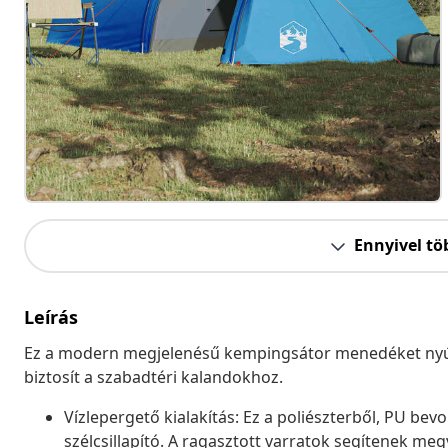
Ennyivel tö
Leírás
Ez a modern megjelenésű kempingsátor menedéket nyújt 
biztosít a szabadtéri kalandokhoz.
Vízlepergető kialakítás: Ez a poliészterből, PU bev
szélcsillapító. A ragasztott varratok segítenek me