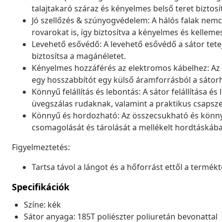
talajtakaró száraz és kényelmes belső teret biztosít
Jó szellőzés & szúnyogvédelem: A hálós falak nemcs
rovarokat is, így biztosítva a kényelmes és kellem
Levehető esővédő: A levehető esővédő a sátor tete
biztosítsa a magánéletet.
Kényelmes hozzáférés az elektromos kábelhez: Az 
egy hosszabbítót egy külső áramforrásból a sátor
Könnyű felállítás és lebontás: A sátor felállítása 
üvegszálas rudaknak, valamint a praktikus csaps
Könnyű és hordozható: Az összecsukható és könnyű 
csomagolását és tárolását a mellékelt hordtáskába
Figyelmeztetés:
Tartsa távol a lángot és a hőforrást ettől a termékt
Specifikációk
Színe: kék
Sátor anyaga: 185T poliészter poliuretán bevonattal