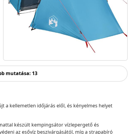
bb mutatása: 13
a kellemetlen időjárás elől, és kényelmes helyet
onattal készült kempingsátor vízlepergető és
gvédeni az esővíz beszivárgásától, míg a strapabíró