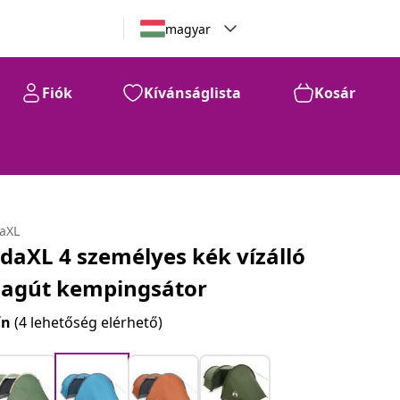
magyar
Fiók
Kívánságlista
Kosár
daXL
idaXL 4 személyes kék vízálló
lagút kempingsátor
ín
(4 lehetőség elérhető)