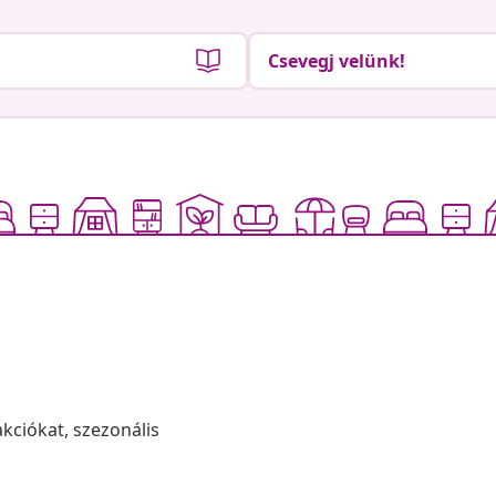
Csevegj velünk!
akciókat, szezonális