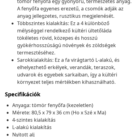
tömör fenyőfa egy gyönyörű, természetes anyag.
A fenyőfa egyenes erezetű, a csomók adják az
anyag jellegzetes, rusztikus megjelenését.
Többszintes kialakítás: Ez a 4 különböző
mélységgel rendelkező kültéri ültetőláda
tökéletes rövid, közepes és hosszú
gyökérhosszúságú növények és zöldségek
termesztéséhez.
Sarokkialakítás: Ez a fa virágtartó L-alakú, és
elhelyezhető erkélyek, verandák, teraszok,
udvarok és egyebek sarkaiban, így a kültéri
környezet teljes mértékben kihasználható.
Specifikációk
Anyaga: tömör fenyőfa (kezeletlen)
Mérete: 80,5 x 79 x 36 cm (Ho x Szé x Ma)
4-szintes kialakítás
L-alakú kialakítás
Nyitott alj