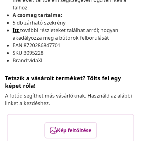
mellékelt tartóelem segítségével rögzíteni kell a
falhoz.
A csomag tartalma:
5 db zárható szekrény
Itt
további részleteket találhat arról; hogyan
akadályozza meg a bútorok felborulását
EAN:8720286847701
SKU:3095228
Brand:vidaXL
Tetszik a vásárolt terméket? Tölts fel egy
képet róla!
A fotód segíthet más vásárlóknak. Használd az alábbi
linket a kezdéshez.
Kép feltöltése