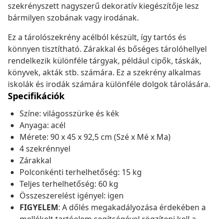
szekrényszett nagyszerű dekoratív kiegészítője lesz
bármilyen szobának vagy irodának.
Ez a tárolószekrény acélból készült, így tartós és
könnyen tisztítható. Zárakkal és bőséges tárolóhellyel
rendelkezik különféle tárgyak, például cipők, táskák,
könyvek, akták stb. számára. Ez a szekrény alkalmas
iskolák és irodák számára különféle dolgok tárolására.
Specifikációk
Színe: világosszürke és kék
Anyaga: acél
Mérete: 90 x 45 x 92,5 cm (Szé x Mé x Ma)
4 szekrénnyel
Zárakkal
Polconkénti terhelhetőség: 15 kg
Teljes terhelhetőség: 60 kg
Összeszerelést igényel: igen
FIGYELEM
: A dőlés megakadályozása érdekében a