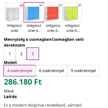
Világossz
világossz
világossz
világossz
ürke
ürke és
ürke és
ürke és
kék
piros
zöld
Mennyiség a csomagbanCsomagban való
darabszám
1
2
5
Modell
4 szekrénnyel
6 szekrénnyel
9 szekrénnyel
286.180
Ft
Áfával
Leírás
Ez a modern dizájnnal rendelkező, zárható