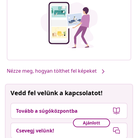
Termékeink, általad stílusossá téve #sharemevidaxl
Nézze meg, hogyan tölthet fel képeket
Vedd fel velünk a kapcsolatot!
Tovább a súgóközpontba
Ajánlott