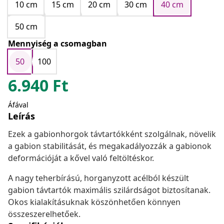
10 cm
15 cm
20 cm
30 cm
40 cm
50 cm
Mennyiség a csomagban
50
100
6.940
Ft
Áfával
Leírás
Ezek a gabionhorgok távtartókként szolgálnak, növelik
a gabion stabilitását, és megakadályozzák a gabionok
deformációját a kővel való feltöltéskor.
A nagy teherbírású, horganyzott acélból készült
gabion távtartók maximális szilárdságot biztosítanak.
Okos kialakításuknak köszönhetően könnyen
összeszerelhetőek.