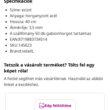
Specifikációk
Színe: ezüst
Anyaga: horganyzott acél
Hossza: 40 cm
Átmérője: 3,5 mm
A szállítmány 50 db gabionhorgot tartalmaz
EAN:8719883734514
SKU:145623
Brand:vidaXL
Tetszik a vásárolt terméket? Tölts fel egy
képet róla!
A fotód segíthet más vásárlóknak. Használd az alábbi
linket a kezdéshez.
Kép feltöltése