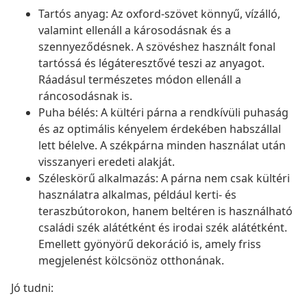
Tartós anyag: Az oxford-szövet könnyű, vízálló,
valamint ellenáll a károsodásnak és a
szennyeződésnek. A szövéshez használt fonal
tartóssá és légáteresztővé teszi az anyagot.
Ráadásul természetes módon ellenáll a
ráncosodásnak is.
Puha bélés: A kültéri párna a rendkívüli puhaság
és az optimális kényelem érdekében habszállal
lett bélelve. A székpárna minden használat után
visszanyeri eredeti alakját.
Széleskörű alkalmazás: A párna nem csak kültéri
használatra alkalmas, például kerti- és
teraszbútorokon, hanem beltéren is használható
családi szék alátétként és irodai szék alátétként.
Emellett gyönyörű dekoráció is, amely friss
megjelenést kölcsönöz otthonának.
Jó tudni: