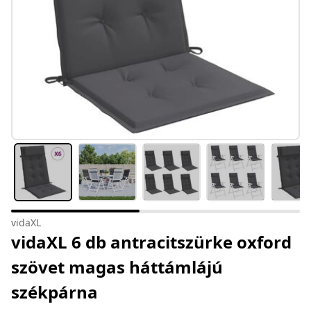
vidaXL
vidaXL 6 db antracitszürke oxford
szövet magas háttámlájú
székpárna