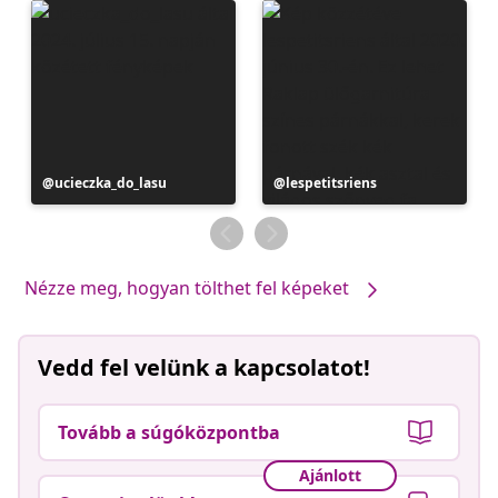
Bejegyzés
ucieczka_do_lasu
Bejegyzés
lespetitsriens
közzétevője
közzétevője
Nézze meg, hogyan tölthet fel képeket
Vedd fel velünk a kapcsolatot!
Tovább a súgóközpontba
Ajánlott