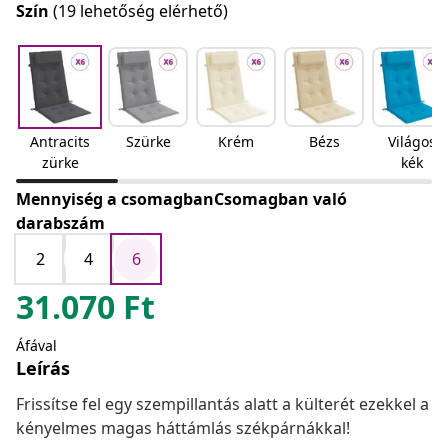
Szín
(19 lehetőség elérhető)
Antracits
Szürke
Krém
Bézs
Világos
zürke
kék
Mennyiség a csomagbanCsomagban való
darabszám
2
4
6
31.070
Ft
Áfával
Leírás
Frissítse fel egy szempillantás alatt a külterét ezekkel a
kényelmes magas háttámlás székpárnákkal!