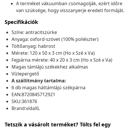
A terméket vákuumban csomagolják, ezért időre
van szüksége, hogy visszanyerje eredeti formáját.
Specifikációk
Színe: antracitszürke
Anyaga: oxford-szövet (100% poliészter)
Töltőanyag: habrost
Mérete: 120 x 50 x 3 cm (Ho x Szé x Va)
Fejpárna mérete: 40 x 20 x 3 cm (Ho x Szé x Va)
Magas támlájú székekhez alkalmas
Vízlepergető
A szállítmány tartalma:
6 db magas háttámlájú székpárna
EAN:8720845712921
SKU:361876
Brand:vidaXL
Tetszik a vásárolt terméket? Tölts fel egy