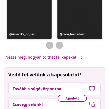
Bejegyzés
ucieczka_do_lasu
Bejegyzés
coco_homedeco
közzétevője
közzétevője
Nézze meg, hogyan tölthet fel képeket
Vedd fel velünk a kapcsolatot!
Tovább a súgóközpontba
Ajánlott
Csevegj velünk!