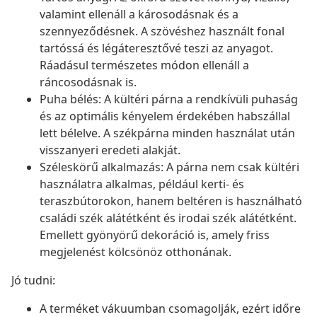
valamint ellenáll a károsodásnak és a
szennyeződésnek. A szövéshez használt fonal
tartóssá és légáteresztővé teszi az anyagot.
Ráadásul természetes módon ellenáll a
ráncosodásnak is.
Puha bélés: A kültéri párna a rendkívüli puhaság
és az optimális kényelem érdekében habszállal
lett bélelve. A székpárna minden használat után
visszanyeri eredeti alakját.
Széleskörű alkalmazás: A párna nem csak kültéri
használatra alkalmas, például kerti- és
teraszbútorokon, hanem beltéren is használható
családi szék alátétként és irodai szék alátétként.
Emellett gyönyörű dekoráció is, amely friss
megjelenést kölcsönöz otthonának.
Jó tudni:
A terméket vákuumban csomagolják, ezért időre