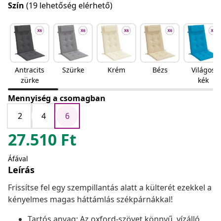
Szín
(19 lehetőség elérhető)
Antracits
Szürke
Krém
Bézs
Világos
zürke
kék
Mennyiség a csomagban
2
4
6
27.510
Ft
Áfával
Leírás
Frissítse fel egy szempillantás alatt a külterét ezekkel a
kényelmes magas háttámlás székpárnákkal!
Tartós anyag: Az oxford-szövet könnyű, vízálló,