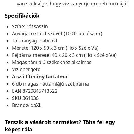
van szüksége, hogy visszanyerje eredeti formáját.
Specifikációk
Színe: rózsaszín
Anyaga: oxford-szövet (100% poliészter)
Töltőanyag: habrost
Mérete: 120 x 50 x 3 cm (Ho x Szé x Va)
Fejpárna mérete: 40 x 20 x 3 cm (Ho x Szé x Va)
Magas támlájú székekhez alkalmas
Vízlepergető
A szállítmány tartalma:
6 db magas háttámlájú székpárna
EAN:8720845713522
SKU:361936
Brand:vidaXL
Tetszik a vásárolt terméket? Tölts fel egy
képet róla!