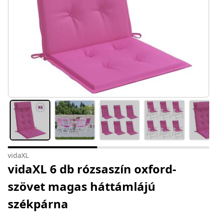
vidaXL
vidaXL 6 db rózsaszín oxford-
szövet magas háttámlájú
székpárna