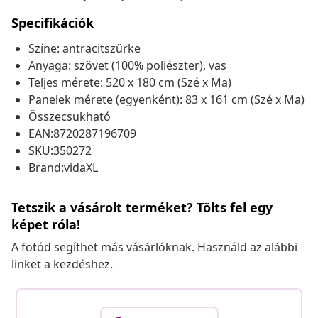
Specifikációk
Színe: antracitszürke
Anyaga: szövet (100% poliészter), vas
Teljes mérete: 520 x 180 cm (Szé x Ma)
Panelek mérete (egyenként): 83 x 161 cm (Szé x Ma)
Összecsukható
EAN:8720287196709
SKU:350272
Brand:vidaXL
Tetszik a vásárolt terméket? Tölts fel egy
képet róla!
A fotód segíthet más vásárlóknak. Használd az alábbi
linket a kezdéshez.