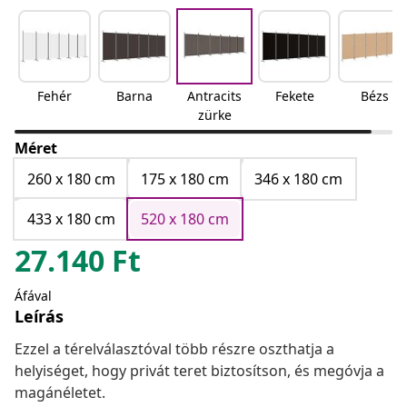
Fehér
Barna
Antracits
Fekete
Bézs
zürke
Méret
260 x 180 cm
175 x 180 cm
346 x 180 cm
433 x 180 cm
520 x 180 cm
27.140
Ft
Áfával
Leírás
Ezzel a térelválasztóval több részre oszthatja a
helyiséget, hogy privát teret biztosítson, és megóvja a
magánéletet.