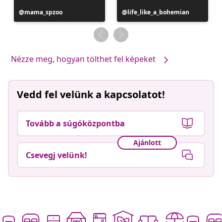
Bejegyzés
mama_spzoo
Bejegyzés
life_like_a_bohemian
közzétevője
közzétevője
Nézze meg, hogyan tölthet fel képeket
Vedd fel velünk a kapcsolatot!
Tovább a súgóközpontba
Ajánlott
Csevegj velünk!