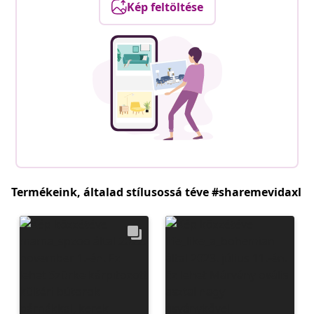
Kép feltöltése
Termékeink, általad stílusossá téve #sharemevidaxl