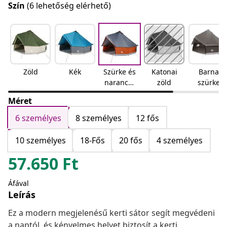
Szín
(6 lehetőség elérhető)
Zöld
Kék
Szürke és
Katonai
Barna
narancss
zöld
szürke
árga
Méret
6 személyes
8 személyes
12 fős
10 személyes
18-Fős
20 fős
4 személyes
57.650
Ft
Áfával
Leírás
Ez a modern megjelenésű kerti sátor segít megvédeni
a naptól, és kényelmes helyet biztosít a kerti