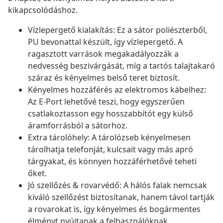
kikapcsolódáshoz.
Vízlepergető kialakítás: Ez a sátor poliészterből,
PU bevonattal készült, így vízlepergető. A
ragasztott varrások megakadályozzák a
nedvesség beszivárgását, míg a tartós talajtakaró
száraz és kényelmes belső teret biztosít.
Kényelmes hozzáférés az elektromos kábelhez:
Az E-Port lehetővé teszi, hogy egyszerűen
csatlakoztasson egy hosszabbítót egy külső
áramforrásból a sátorhoz.
Extra tárolóhely: A tárolózseb kényelmesen
tárolhatja telefonját, kulcsait vagy más apró
tárgyakat, és könnyen hozzáférhetővé teheti
őket.
Jó szellőzés & rovarvédő: A hálós falak nemcsak
kiváló szellőzést biztosítanak, hanem távol tartják
a rovarokat is, így kényelmes és bogármentes
élményt nyújtanak a felhasználóknak.