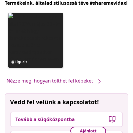
Termékeink, általad stílusossá téve #sharemevidaxl
Bejegyzés
Ligucis
közzétevője
Nézze meg, hogyan tölthet fel képeket
Vedd fel velünk a kapcsolatot!
Tovább a súgóközpontba
Ajánlott