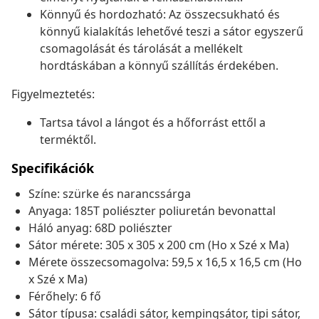
Könnyű és hordozható: Az összecsukható és
könnyű kialakítás lehetővé teszi a sátor egyszerű
csomagolását és tárolását a mellékelt
hordtáskában a könnyű szállítás érdekében.
Figyelmeztetés:
Tartsa távol a lángot és a hőforrást ettől a
terméktől.
Specifikációk
Színe: szürke és narancssárga
Anyaga: 185T poliészter poliuretán bevonattal
Háló anyag: 68D poliészter
Sátor mérete: 305 x 305 x 200 cm (Ho x Szé x Ma)
Mérete összecsomagolva: 59,5 x 16,5 x 16,5 cm (Ho
x Szé x Ma)
Férőhely: 6 fő
Sátor típusa: családi sátor, kempingsátor, tipi sátor,