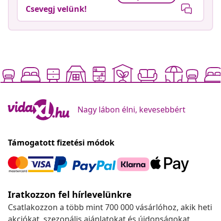
Csevegj velünk!
Nagy lábon élni, kevesebbért
Támogatott fizetési módok
Iratkozzon fel hírlevelünkre
Csatlakozzon a több mint 700 000 vásárlóhoz, akik heti
akciókat, szezonális ajánlatokat és újdonságokat