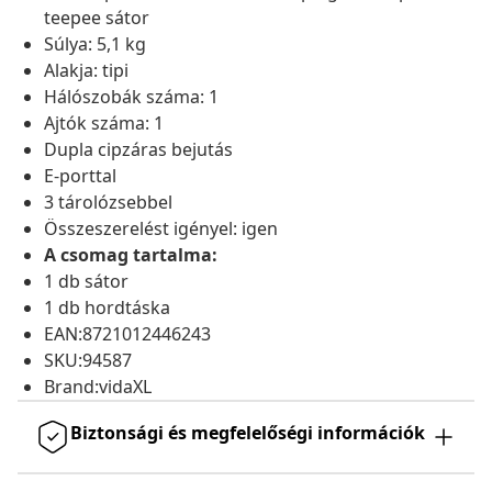
teepee sátor
Súlya: 5,1 kg
Alakja: tipi
Hálószobák száma: 1
Ajtók száma: 1
Dupla cipzáras bejutás
E-porttal
3 tárolózsebbel
Összeszerelést igényel: igen
A csomag tartalma:
1 db sátor
1 db hordtáska
EAN:8721012446243
SKU:94587
Brand:vidaXL
Biztonsági és megfelelőségi információk