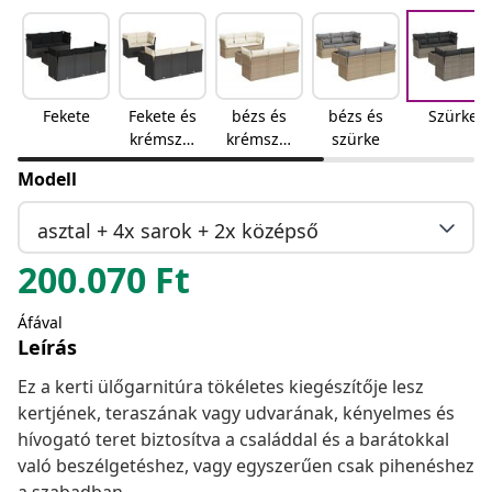
Fekete
Fekete és
bézs és
bézs és
Szürke
krémszín
krémszín
szürke
ű
ű
Modell
asztal + 4x sarok + 2x középső
200.070
Ft
Áfával
Leírás
Ez a kerti ülőgarnitúra tökéletes kiegészítője lesz
kertjének, teraszának vagy udvarának, kényelmes és
hívogató teret biztosítva a családdal és a barátokkal
való beszélgetéshez, vagy egyszerűen csak pihenéshez