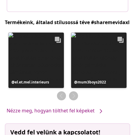
Termékeink, általad stílusossá téve #sharemevidaxl
Bejegyzés
el.et.mel.interieurs
Bejegyzés
mum3boys2022
közzétevője
közzétevője
Nézze meg, hogyan tölthet fel képeket
Vedd fel velünk a kapcsolatot!