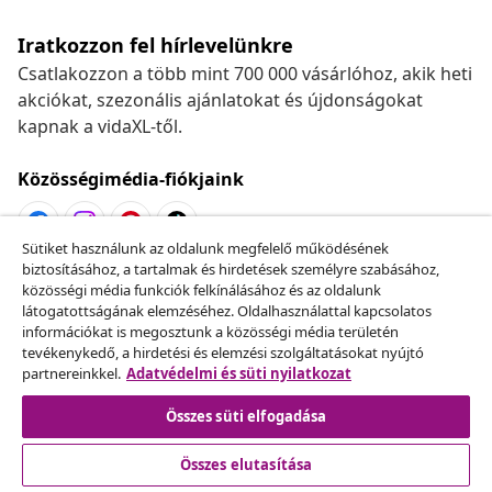
Iratkozzon fel hírlevelünkre
Csatlakozzon a több mint 700 000 vásárlóhoz, akik heti
akciókat, szezonális ajánlatokat és újdonságokat
kapnak a vidaXL-től.
Közösségimédia-fiókjaink
Sütiket használunk az oldalunk megfelelő működésének
biztosításához, a tartalmak és hirdetések személyre szabásához,
Szerződéstől való elállás
közösségi média funkciók felkínálásához és az oldalunk
Küldj be egy rendelés lemondására vonatkozó
látogatottságának elemzéséhez. Oldalhasználattal kapcsolatos
információkat is megosztunk a közösségi média területén
kérelmet.
tevékenykedő, a hirdetési és elemzési szolgáltatásokat nyújtó
partnereinkkel.
Adatvédelmi és süti nyilatkozat
Szerződéstől való elállás
Összes süti elfogadása
Összes elutasítása
Ügyfélszolgálat