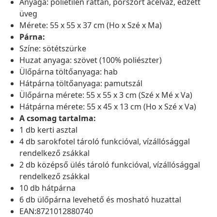
Anyaga: polietilén rattan, porszórt acélváz, edzett
üveg
Mérete: 55 x 55 x 37 cm (Ho x Szé x Ma)
Párna:
Színe: sötétszürke
Huzat anyaga: szövet (100% poliészter)
Ülőpárna töltőanyaga: hab
Hátpárna töltőanyaga: pamutszál
Ülőpárna mérete: 55 x 55 x 3 cm (Szé x Mé x Va)
Hátpárna mérete: 55 x 45 x 13 cm (Ho x Szé x Va)
A csomag tartalma:
1 db kerti asztal
4 db sarokfotel tároló funkcióval, vízállósággal
rendelkező zsákkal
2 db középső ülés tároló funkcióval, vízállósággal
rendelkező zsákkal
10 db hátpárna
6 db ülőpárna levehető és mosható huzattal
EAN:8721012880740