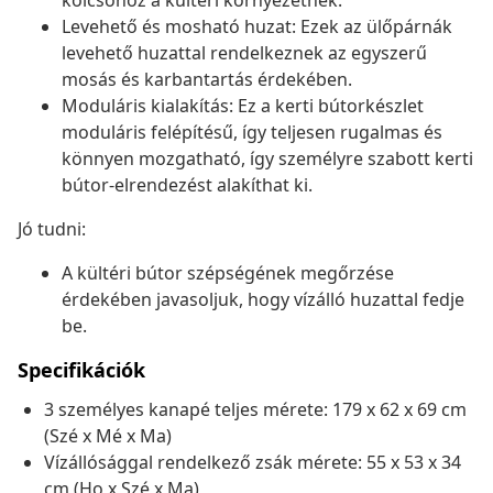
kölcsönöz a kültéri környezetnek.
Levehető és mosható huzat: Ezek az ülőpárnák
levehető huzattal rendelkeznek az egyszerű
mosás és karbantartás érdekében.
Moduláris kialakítás: Ez a kerti bútorkészlet
moduláris felépítésű, így teljesen rugalmas és
könnyen mozgatható, így személyre szabott kerti
bútor-elrendezést alakíthat ki.
Jó tudni:
A kültéri bútor szépségének megőrzése
érdekében javasoljuk, hogy vízálló huzattal fedje
be.
Specifikációk
3 személyes kanapé teljes mérete: 179 x 62 x 69 cm
(Szé x Mé x Ma)
Vízállósággal rendelkező zsák mérete: 55 x 53 x 34
cm (Ho x Szé x Ma)