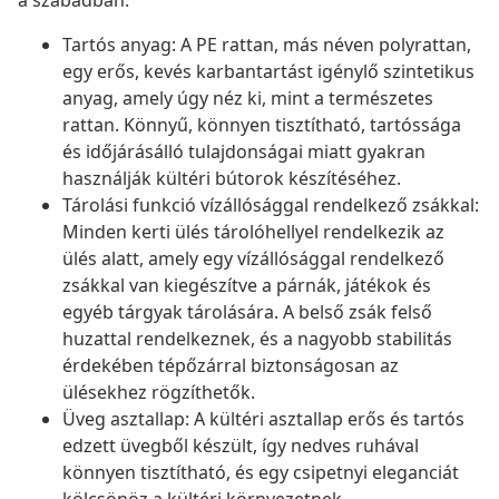
a szabadban.
Tartós anyag: A PE rattan, más néven polyrattan,
egy erős, kevés karbantartást igénylő szintetikus
anyag, amely úgy néz ki, mint a természetes
rattan. Könnyű, könnyen tisztítható, tartóssága
és időjárásálló tulajdonságai miatt gyakran
használják kültéri bútorok készítéséhez.
Tárolási funkció vízállósággal rendelkező zsákkal:
Minden kerti ülés tárolóhellyel rendelkezik az
ülés alatt, amely egy vízállósággal rendelkező
zsákkal van kiegészítve a párnák, játékok és
egyéb tárgyak tárolására. A belső zsák felső
huzattal rendelkeznek, és a nagyobb stabilitás
érdekében tépőzárral biztonságosan az
ülésekhez rögzíthetők.
Üveg asztallap: A kültéri asztallap erős és tartós
edzett üvegből készült, így nedves ruhával
könnyen tisztítható, és egy csipetnyi eleganciát