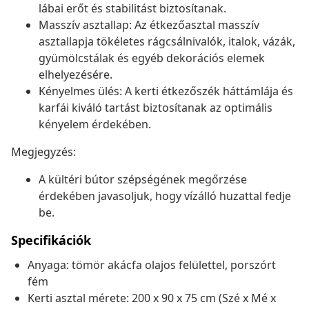
lábai erőt és stabilitást biztosítanak.
Masszív asztallap: Az étkezőasztal masszív
asztallapja tökéletes rágcsálnivalók, italok, vázák,
gyümölcstálak és egyéb dekorációs elemek
elhelyezésére.
Kényelmes ülés: A kerti étkezőszék háttámlája és
karfái kiváló tartást biztosítanak az optimális
kényelem érdekében.
Megjegyzés:
A kültéri bútor szépségének megőrzése
érdekében javasoljuk, hogy vízálló huzattal fedje
be.
Specifikációk
Anyaga: tömör akácfa olajos felülettel, porszórt
fém
Kerti asztal mérete: 200 x 90 x 75 cm (Szé x Mé x