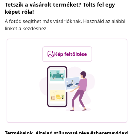
Tetszik a vásárolt terméket? Tölts fel egy
képet róla!
A fotód segíthet más vásárlóknak. Használd az alábbi
linket a kezdéshez.
Kép feltöltése
Termékeink, általad stílusossá téve #sharemevidaxl