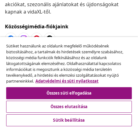
akciókat, szezonális ajánlatokat és újdonságokat
kapnak a vidaXL-től.
Közösségimédia-fiókjaink
Sütiket használunk az oldalunk megfelelő működésének
biztosításához, a tartalmak és hirdetések személyre szabásához,
Szerződéstől való elállás
közösségi média funkciók felkínálásához és az oldalunk
Küldj be egy rendelés lemondására vonatkozó
látogatottságának elemzéséhez. Oldalhasználattal kapcsolatos
információkat is megosztunk a közösségi média területén
kérelmet.
tevékenykedő, a hirdetési és elemzési szolgáltatásokat nyújtó
partnereinkkel.
Adatvédelmi és süti nyilatkozat
Szerződéstől való elállás
Összes süti elfogadása
Összes elutasítása
Ügyfélszolgálat
Sütik beállítása
Üzlet