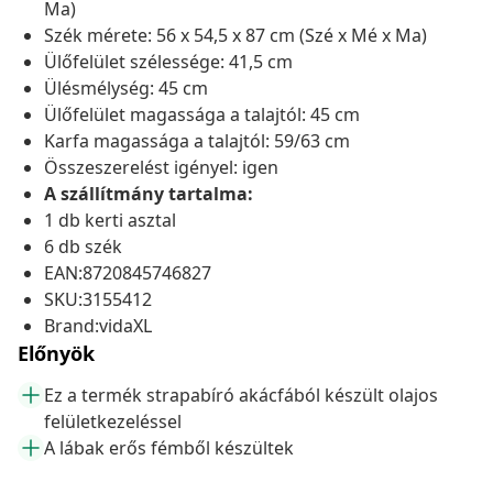
Ma)
Szék mérete: 56 x 54,5 x 87 cm (Szé x Mé x Ma)
Ülőfelület szélessége: 41,5 cm
Ülésmélység: 45 cm
Ülőfelület magassága a talajtól: 45 cm
Karfa magassága a talajtól: 59/63 cm
Összeszerelést igényel: igen
A szállítmány tartalma:
1 db kerti asztal
6 db szék
EAN:8720845746827
SKU:3155412
Brand:vidaXL
Előnyök
Ez a termék strapabíró akácfából készült olajos
felületkezeléssel
A lábak erős fémből készültek