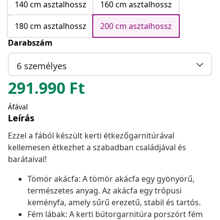
140 cm asztalhossz
160 cm asztalhossz
180 cm asztalhossz
200 cm asztalhossz
Darabszám
6 személyes
291.990
Ft
Áfával
Leírás
Ezzel a fából készült kerti étkezőgarnitúrával
kellemesen étkezhet a szabadban családjával és
barátaival!
Tömör akácfa: A tömör akácfa egy gyönyörű,
természetes anyag. Az akácfa egy trópusi
keményfa, amely sűrű erezetű, stabil és tartós.
Fém lábak: A kerti bútorgarnitúra porszórt fém