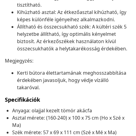
tisztítható.
Kihúzható asztal: Az étkezőasztal kihúzható, így
képes különféle igényeihez alkalmazkodni.
Állítható és összecsukható szék: A kültéri szék 5
helyzetbe állítható, így optimális kényelmet
biztosít. Az érkezőszékek használaton kívül
összecsukhatók a helytakarékosság érdekében.
Megjegyzés:
Kerti bútora élettartamának meghosszabbítása
érdekében javasoljuk, hogy védje vízálló
takaróval.
Specifikációk
Anyaga: olajjal kezelt tömör akácfa
Asztal mérete: (160-240) x 100 x 75 cm (Ho x Szé x
Ma)
Szék mérete: 57 x 69 x 111 cm (Szé x Mé x Ma)