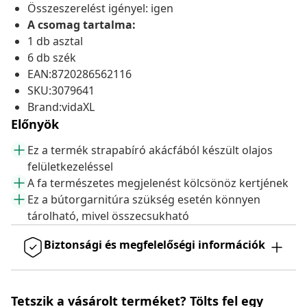
Összeszerelést igényel: igen
A csomag tartalma:
1 db asztal
6 db szék
EAN:8720286562116
SKU:3079641
Brand:vidaXL
Előnyök
Ez a termék strapabíró akácfából készült olajos
felületkezeléssel
A fa természetes megjelenést kölcsönöz kertjének
Ez a bútorgarnitúra szükség esetén könnyen
tárolható, mivel összecsukható
Biztonsági és megfelelőségi információk
Tetszik a vásárolt terméket? Tölts fel egy