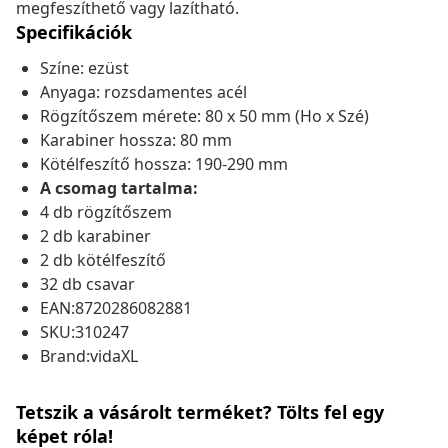
megfeszíthető vagy lazítható.
Specifikációk
Színe: ezüst
Anyaga: rozsdamentes acél
Rögzítőszem mérete: 80 x 50 mm (Ho x Szé)
Karabiner hossza: 80 mm
Kötélfeszítő hossza: 190-290 mm
A csomag tartalma:
4 db rögzítőszem
2 db karabiner
2 db kötélfeszítő
32 db csavar
EAN:8720286082881
SKU:310247
Brand:vidaXL
Tetszik a vásárolt terméket? Tölts fel egy
képet róla!