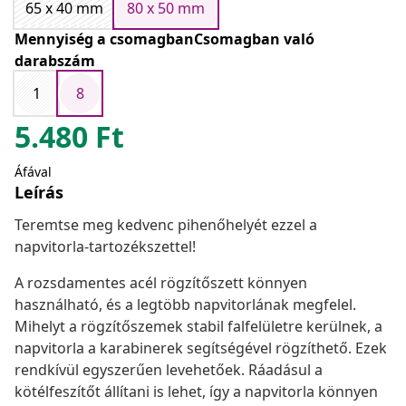
65 x 40 mm
80 x 50 mm
Mennyiség a csomagbanCsomagban való
darabszám
1
8
5.480
Ft
Áfával
Leírás
Teremtse meg kedvenc pihenőhelyét ezzel a
napvitorla-tartozékszettel!
A rozsdamentes acél rögzítőszett könnyen
használható, és a legtöbb napvitorlának megfelel.
Mihelyt a rögzítőszemek stabil falfelületre kerülnek, a
napvitorla a karabinerek segítségével rögzíthető. Ezek
rendkívül egyszerűen levehetőek. Ráadásul a
kötélfeszítőt állítani is lehet, így a napvitorla könnyen