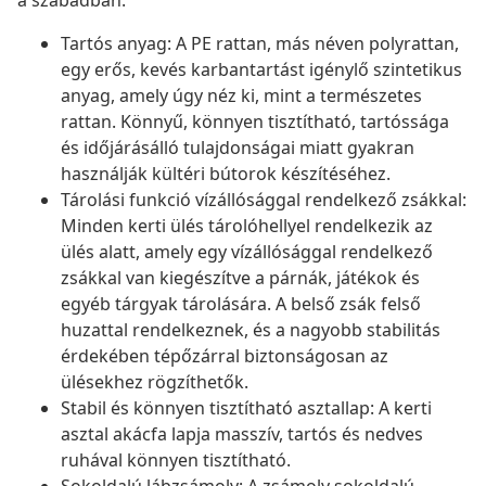
a szabadban.
Tartós anyag: A PE rattan, más néven polyrattan,
egy erős, kevés karbantartást igénylő szintetikus
anyag, amely úgy néz ki, mint a természetes
rattan. Könnyű, könnyen tisztítható, tartóssága
és időjárásálló tulajdonságai miatt gyakran
használják kültéri bútorok készítéséhez.
Tárolási funkció vízállósággal rendelkező zsákkal:
Minden kerti ülés tárolóhellyel rendelkezik az
ülés alatt, amely egy vízállósággal rendelkező
zsákkal van kiegészítve a párnák, játékok és
egyéb tárgyak tárolására. A belső zsák felső
huzattal rendelkeznek, és a nagyobb stabilitás
érdekében tépőzárral biztonságosan az
ülésekhez rögzíthetők.
Stabil és könnyen tisztítható asztallap: A kerti
asztal akácfa lapja masszív, tartós és nedves
ruhával könnyen tisztítható.