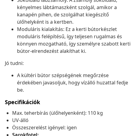
Sokoldalú lábzsámoly: A zsámoly sokoldalú,
kényelmes lábtámaszként szolgál, amikor a
kanapén pihen, de szolgálhat kiegészítő
ülőhelyként is a kertben.
Moduláris kialakítás: Ez a kerti bútorkészlet
moduláris felépítésű, így teljesen rugalmas és
könnyen mozgatható, így személyre szabott kerti
bútor-elrendezést alakíthat ki.
Jó tudni:
A kültéri bútor szépségének megőrzése
érdekében javasoljuk, hogy vízálló huzattal fedje
be.
Specifikációk
Max. teherbírás (ülőhelyenként): 110 kg
UV-álló
Összeszerelést igényel: igen
Sarokfotel: