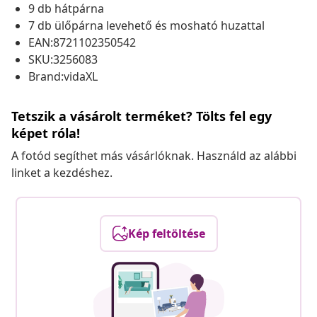
9 db hátpárna
7 db ülőpárna levehető és mosható huzattal
EAN:8721102350542
SKU:3256083
Brand:vidaXL
Tetszik a vásárolt terméket? Tölts fel egy
képet róla!
A fotód segíthet más vásárlóknak. Használd az alábbi
linket a kezdéshez.
Kép feltöltése