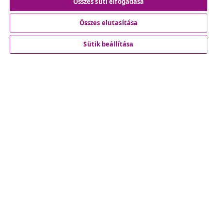
Összes süti elfogadása
Összes elutasítása
Ügyfélszolgálat
Sütik beállítása
Üzlet
vidaXL
Fedezz fel többet
© 2008-2026 vidaXL A www.vidaxl.hu a vidaXL Marketplace
Europe B.V. Weboldala