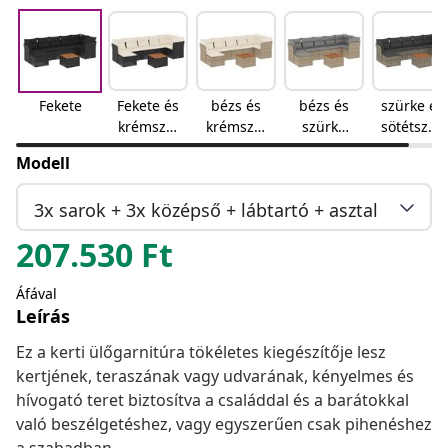
Fekete
Fekete és
bézs és
bézs és
szürke és
krémszín
krémszín
szürke
sötétszür
ű
ű
keverék
ke
Modell
3x sarok + 3x középső + lábtartó + asztal
207.530
Ft
Áfával
Leírás
Ez a kerti ülőgarnitúra tökéletes kiegészítője lesz
kertjének, teraszának vagy udvarának, kényelmes és
hívogató teret biztosítva a családdal és a barátokkal
való beszélgetéshez, vagy egyszerűen csak pihenéshez