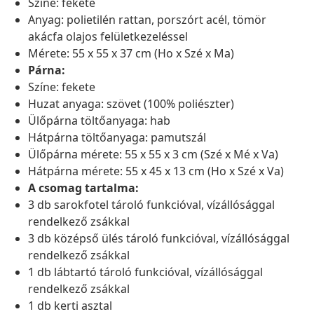
Színe: fekete
Anyag: polietilén rattan, porszórt acél, tömör
akácfa olajos felületkezeléssel
Mérete: 55 x 55 x 37 cm (Ho x Szé x Ma)
Párna:
Színe: fekete
Huzat anyaga: szövet (100% poliészter)
Ülőpárna töltőanyaga: hab
Hátpárna töltőanyaga: pamutszál
Ülőpárna mérete: 55 x 55 x 3 cm (Szé x Mé x Va)
Hátpárna mérete: 55 x 45 x 13 cm (Ho x Szé x Va)
A csomag tartalma:
3 db sarokfotel tároló funkcióval, vízállósággal
rendelkező zsákkal
3 db középső ülés tároló funkcióval, vízállósággal
rendelkező zsákkal
1 db lábtartó tároló funkcióval, vízállósággal
rendelkező zsákkal
1 db kerti asztal