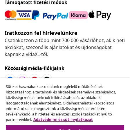
Támogatott fizetési módok
Iratkozzon fel hírlevelünkre
Csatlakozzon a több mint 700 000 vásárlóhoz, akik heti
akciókat, szezonális ajánlatokat és újdonságokat
kapnak a vidaXL-től.
Közösségimédia-fiókjaink
Sütiket használunk az oldalunk megfelelő működésének
biztosításához, a tartalmak és hirdetések személyre szabásához,
Szerződéstől való elállás
közösségi média funkciók felkínálásához és az oldalunk
Küldj be egy rendelés lemondására vonatkozó
látogatottságának elemzéséhez. Oldalhasználattal kapcsolatos
információkat is megosztunk a közösségi média területén
kérelmet.
tevékenykedő, a hirdetési és elemzési szolgáltatásokat nyújtó
partnereinkkel.
Adatvédelmi és süti nyilatkozat
Szerződéstől való elállás