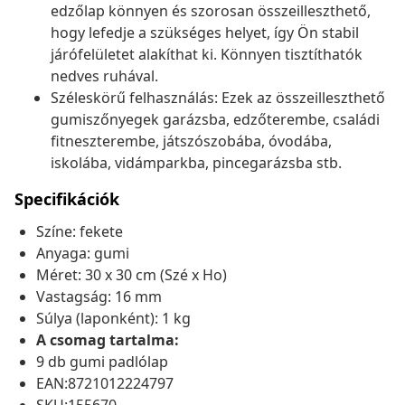
edzőlap könnyen és szorosan összeilleszthető,
hogy lefedje a szükséges helyet, így Ön stabil
járófelületet alakíthat ki. Könnyen tisztíthatók
nedves ruhával.
Széleskörű felhasználás: Ezek az összeilleszthető
gumiszőnyegek garázsba, edzőterembe, családi
fitneszterembe, játszószobába, óvodába,
iskolába, vidámparkba, pincegarázsba stb.
Specifikációk
Színe: fekete
Anyaga: gumi
Méret: 30 x 30 cm (Szé x Ho)
Vastagság: 16 mm
Súlya (laponként): 1 kg
A csomag tartalma:
9 db gumi padlólap
EAN:8721012224797