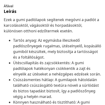
Áfával
Leírás
Ezek a gumi padlólapok segítenek megóvni a padlót a
karcolásoktól, vágásoktól és horpadásoktól,
különösen otthoni edzőtermek esetén.
Tartós anyag: Az egymásba illeszkedő
padlószőnyegek rugalmas, ütéselnyelő, kopásálló
gumiból készültek, mely biztosítja a tartósságot
és a foltállóságot.
Ütéscsillapítás és zajcsökkentés: A gumi
padlólapok hatékonyan csökkentik a zajt és
elnyelik az ütéseket a nehézgépes edzések során.
Csúszásmentes hátlap: A gumilapok hátoldalán
található csúszásgátló textúra növeli a súrlódást
és biztos tapadást biztosít, így a padlószőnyeg
végig a helyén marad.
Könnyen használható és tisztítható: A gumi