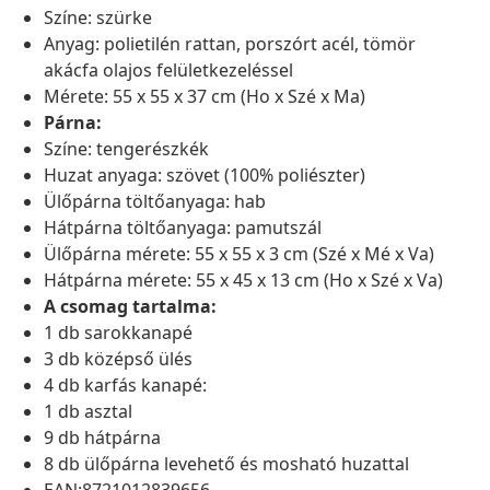
Színe: szürke
Anyag: polietilén rattan, porszórt acél, tömör
akácfa olajos felületkezeléssel
Mérete: 55 x 55 x 37 cm (Ho x Szé x Ma)
Párna:
Színe: tengerészkék
Huzat anyaga: szövet (100% poliészter)
Ülőpárna töltőanyaga: hab
Hátpárna töltőanyaga: pamutszál
Ülőpárna mérete: 55 x 55 x 3 cm (Szé x Mé x Va)
Hátpárna mérete: 55 x 45 x 13 cm (Ho x Szé x Va)
A csomag tartalma:
1 db sarokkanapé
3 db középső ülés
4 db karfás kanapé:
1 db asztal
9 db hátpárna
8 db ülőpárna levehető és mosható huzattal