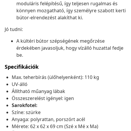
moduláris felépítésű, így teljesen rugalmas és
könnyen mozgatható, így személyre szabott kerti
bútor-elrendezést alakíthat ki.
Jó tudni:
A kültéri bútor szépségének megőrzése
érdekében javasoljuk, hogy vízálló huzattal fedje
be.
Specifikációk
Max. teherbírás (ülőhelyenként): 110 kg
UV-álló
Állítható műanyag lábak
Összeszerelést igényel: igen
Sarokfotel:
Színe: szürke
Anyaga: polyrattan, porszórt acél
Mérete: 62 x 62 x 69 cm (Szé x Mé x Ma)