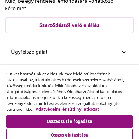
Küldj be egy rendelés lemondására vonatkozó
kérelmet.
Szerződéstől való elállás
Ügyfélszolgálat
Üzlet
Sütiket használunk az oldalunk megfelelő működésének
biztosításához, a tartalmak és hirdetések személyre szabásához,
közösségi média funkciók felkínálásához és az oldalunk
vidaXL
látogatottságának elemzéséhez. Oldalhasználattal kapcsolatos
információkat is megosztunk a közösségi média területén
tevékenykedő, a hirdetési és elemzési szolgáltatásokat nyújtó
Fedezz fel többet
partnereinkkel.
Adatvédelmi és süti nyilatkozat
Összes süti elfogadása
Összes elutasítása