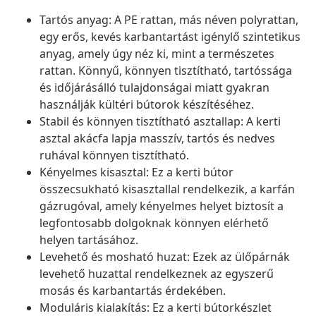
Tartós anyag: A PE rattan, más néven polyrattan,
egy erős, kevés karbantartást igénylő szintetikus
anyag, amely úgy néz ki, mint a természetes
rattan. Könnyű, könnyen tisztítható, tartóssága
és időjárásálló tulajdonságai miatt gyakran
használják kültéri bútorok készítéséhez.
Stabil és könnyen tisztítható asztallap: A kerti
asztal akácfa lapja masszív, tartós és nedves
ruhával könnyen tisztítható.
Kényelmes kisasztal: Ez a kerti bútor
összecsukható kisasztallal rendelkezik, a karfán
gázrugóval, amely kényelmes helyet biztosít a
legfontosabb dolgoknak könnyen elérhető
helyen tartásához.
Levehető és mosható huzat: Ezek az ülőpárnák
levehető huzattal rendelkeznek az egyszerű
mosás és karbantartás érdekében.
Moduláris kialakítás: Ez a kerti bútorkészlet