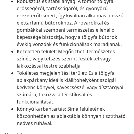
Robusztus és stabil anyag: A tömör tölgyfa
erősségéről, tartósságáról, és gyönyörű
erezetéről ismert, így kiválóan alkalmas hosszú
élettartamú bútorokhoz. A rovarokkal és
gombákkal szembeni természetes ellenálló
képessége biztosítja, hogy a tölgyfa bútorok
évekig vonzóak és funkcionálisak maradjanak.
Kezeletlen felület: Megőrizheti természetes
színét, vagy tetszés szerint festékkel vagy
lakkozással testre szabhatja.
Tökéletes megjelenítési terület: Ez a tölgyfa
ablakpárkány ideális kiállítóhelyként szolgál
kedvenc könyvei, kávéscsészéi vagy dísztárgyai
számára, fokozva a tér stílusát és
funkcionalitását.
Könnyű karbantartás: Sima felületének
köszönhetően az ablaktábla könnyen tisztítható
nedves ruhával.