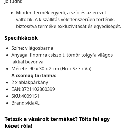
Jó tudni:
Minden termék egyedi, a szín és az erezet
változik. A kiszállítás véletlenszerűen történik,
biztosítva terméke exkluzivitását és egyediségét.
Specifikációk
Színe: világosbarna
Anyaga: finomra csiszolt, tömör tölgyfa világos
lakkal bevonva
Mérete: 90 x 30 x 2 cm (Ho x Szé x Va)
A csomag tartalma:
2 x ablakpárkány
EAN:8721102800399
SKU:4009151
Brand:vidaXL
Tetszik a vásárolt terméket? Tölts fel egy
képet róla!