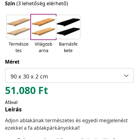
Szín
(3 lehetőség elérhető)
Természe
Világosb
Barnásfe
tes
arna
kete
Méret
90 x 30 x 2 cm
51.080
Ft
Áfával
Leírás
Adjon ablakának természetes és egyedi megjelenést
ezekkel a fa ablakpárkányokkal!