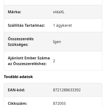
Márka:
vidaXL
Szállítás Tartalmaz:
1 ágykeret
Összeszerelés
Igen
Szükséges:
Ajánlott Ember Száma
2
az Összeszereléshez:
További adatok
EAN-kód:
8721288633392
Cikkszám:
872055