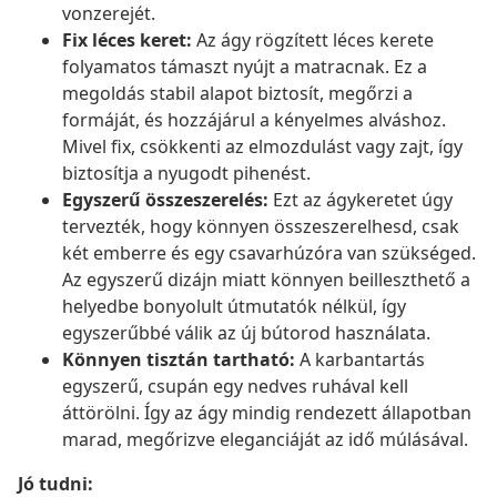
vonzerejét.
Fix léces keret:
Az ágy rögzített léces kerete
folyamatos támaszt nyújt a matracnak. Ez a
megoldás stabil alapot biztosít, megőrzi a
formáját, és hozzájárul a kényelmes alváshoz.
Mivel fix, csökkenti az elmozdulást vagy zajt, így
biztosítja a nyugodt pihenést.
Egyszerű összeszerelés:
Ezt az ágykeretet úgy
tervezték, hogy könnyen összeszerelhesd, csak
két emberre és egy csavarhúzóra van szükséged.
Az egyszerű dizájn miatt könnyen beilleszthető a
helyedbe bonyolult útmutatók nélkül, így
egyszerűbbé válik az új bútorod használata.
Könnyen tisztán tartható:
A karbantartás
egyszerű, csupán egy nedves ruhával kell
áttörölni. Így az ágy mindig rendezett állapotban
marad, megőrizve eleganciáját az idő múlásával.
Jó tudni: