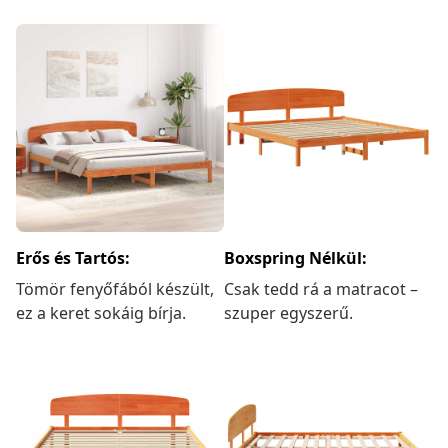
Erős és Tartós:
Boxspring Nélkül:
Tömör fenyőfából készült,
Csak tedd rá a matracot –
ez a keret sokáig bírja.
szuper egyszerű.