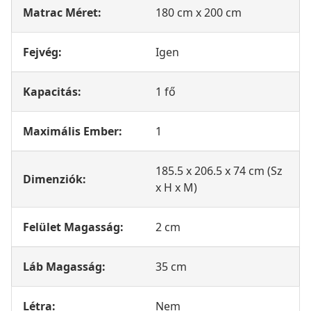
Matrac Méret:
180 cm x 200 cm
Fejvég:
Igen
Kapacitás:
1 fő
Maximális Ember:
1
185.5 x 206.5 x 74 cm (Sz
Dimenziók:
x H x M)
Felület Magasság:
2 cm
Láb Magasság:
35 cm
Létra:
Nem