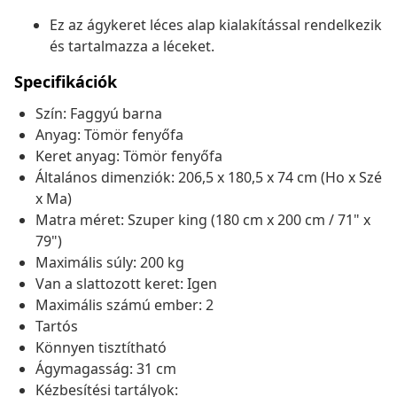
Ez az ágykeret léces alap kialakítással rendelkezik
és tartalmazza a léceket.
Specifikációk
Szín: Faggyú barna
Anyag: Tömör fenyőfa
Keret anyag: Tömör fenyőfa
Általános dimenziók: 206,5 x 180,5 x 74 cm (Ho x Szé
x Ma)
Matra méret: Szuper king (180 cm x 200 cm / 71" x
79")
Maximális súly: 200 kg
Van a slattozott keret: Igen
Maximális számú ember: 2
Tartós
Könnyen tisztítható
Ágymagasság: 31 cm
Kézbesítési tartályok: