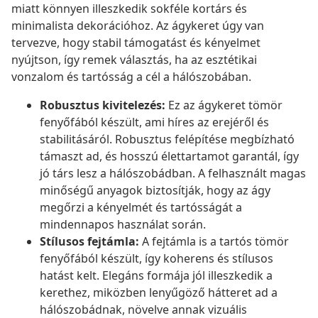
miatt könnyen illeszkedik sokféle kortárs és
minimalista dekorációhoz. Az ágykeret úgy van
tervezve, hogy stabil támogatást és kényelmet
nyújtson, így remek választás, ha az esztétikai
vonzalom és tartósság a cél a hálószobában.
Robusztus kivitelezés:
Ez az ágykeret tömör
fenyőfából készült, ami híres az erejéről és
stabilitásáról. Robusztus felépítése megbízható
támaszt ad, és hosszú élettartamot garantál, így
jó társ lesz a hálószobádban. A felhasznált magas
minőségű anyagok biztosítják, hogy az ágy
megőrzi a kényelmét és tartósságát a
mindennapos használat során.
Stílusos fejtámla:
A fejtámla is a tartós tömör
fenyőfából készült, így koherens és stílusos
hatást kelt. Elegáns formája jól illeszkedik a
kerethez, miközben lenyűgöző hátteret ad a
hálószobádnak, növelve annak vizuális