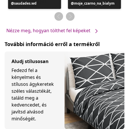
Bejegyzés
saudades.wd
Bejegyzés
moje_czarno_na_bialym
közzétevője
közzétevője
Nézze meg, hogyan tölthet fel képeket
További információ erről a termékről
Aludj stílusosan
Fedezd fel a
kényelmes és
stílusos ágykeretek
széles választékát,
találd meg a
kedvencedet, és
javítsd alvásod
minőségét.