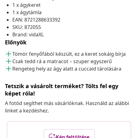
1 x ágykeret
1 x ágytámla
EAN: 8721288633392
SKU: 872055
Brand: vidaXL
Előnyök
Tömör fenyőfából készült, ez a keret sokáig bírja
Csak tedd rá a matracot – szuper egyszerű
Rengeteg hely az ágy alatt a cuccaid tárolására
Tetszik a vásárolt terméket? Tölts fel egy
képet róla!
A fotód segíthet más vásárlóknak. Használd az alábbi
linket a kezdéshez.
Kép feltöltése