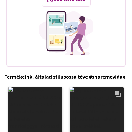
Termékeink, általad stílusossá téve #sharemevidaxl