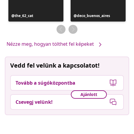
Bejegyzés
the_62_cat
Bejegyzés
deco_buenos_aires
közzétevője
közzétevője
Nézze meg, hogyan tölthet fel képeket
Vedd fel velünk a kapcsolatot!
Tovább a súgóközpontba
Ajánlott
Csevegj velünk!