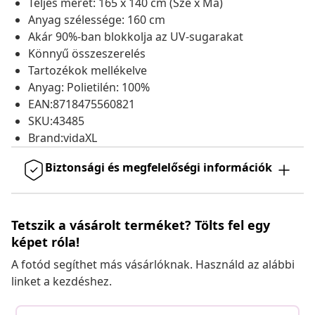
Teljes méret: 165 x 140 cm (Szé x Ma)
Anyag szélessége: 160 cm
Akár 90%-ban blokkolja az UV-sugarakat
Könnyű összeszerelés
Tartozékok mellékelve
Anyag: Polietilén: 100%
EAN:8718475560821
SKU:43485
Brand:vidaXL
Biztonsági és megfelelőségi információk
Tetszik a vásárolt terméket? Tölts fel egy
képet róla!
A fotód segíthet más vásárlóknak. Használd az alábbi
linket a kezdéshez.