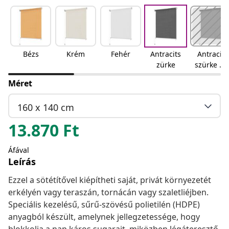
Bézs
Krém
Fehér
Antracits
Antracit
zürke
szürke és
fehér
Méret
csíkos
160 x 140 cm
13.870
Ft
Áfával
Leírás
Ezzel a sötétítővel kiépítheti saját, privát környezetét
erkélyén vagy teraszán, tornácán vagy szaletliéjben.
Speciális kezelésű, sűrű-szövésű polietilén (HDPE)
anyagból készült, amelynek jellegzetessége, hogy