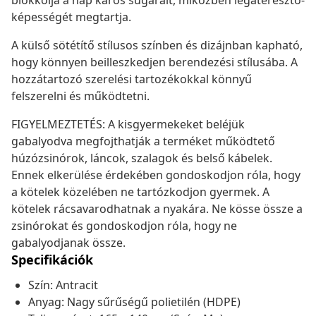
blokkolja a nap káros sugarait, miközben légáteresztő-
képességét megtartja.
A külső sötétítő stílusos színben és dizájnban kapható,
hogy könnyen beilleszkedjen berendezési stílusába. A
hozzátartozó szerelési tartozékokkal könnyű
felszerelni és működtetni.
FIGYELMEZTETÉS: A kisgyermekeket beléjük
gabalyodva megfojthatják a terméket működtető
húzózsinórok, láncok, szalagok és belső kábelek.
Ennek elkerülése érdekében gondoskodjon róla, hogy
a kötelek közelében ne tartózkodjon gyermek. A
kötelek rácsavarodhatnak a nyakára. Ne kösse össze a
zsinórokat és gondoskodjon róla, hogy ne
gabalyodjanak össze.
Specifikációk
Szín: Antracit
Anyag: Nagy sűrűségű polietilén (HDPE)