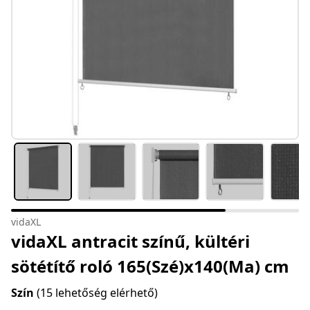
vidaXL
vidaXL antracit színű, kültéri
sötétítő roló 165(Szé)x140(Ma) cm
Szín
(15 lehetőség elérhető)