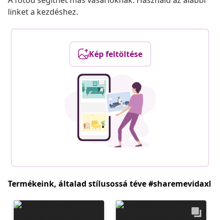
A fotód segíthet más vásárlóknak. Használd az alábbi
linket a kezdéshez.
Kép feltöltése
Termékeink, általad stílusossá téve #sharemevidaxl