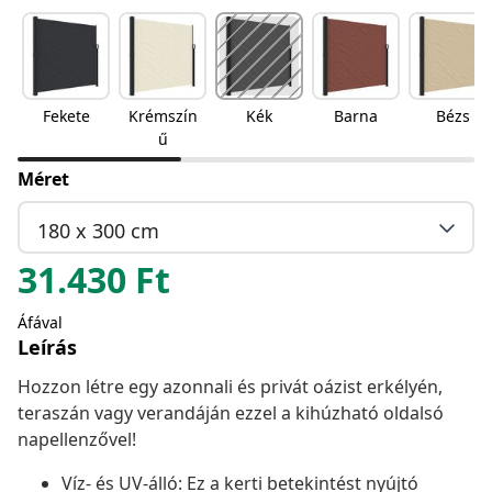
Fekete
Krémszín
Kék
Barna
Bézs
ű
Méret
180 x 300 cm
31.430
Ft
Áfával
Leírás
Hozzon létre egy azonnali és privát oázist erkélyén,
teraszán vagy verandáján ezzel a kihúzható oldalsó
napellenzővel!
Víz- és UV-álló: Ez a kerti betekintést nyújtó