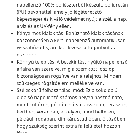
napellenző 100% poliészterből készült, poliuretán
(PU) bevonattal, amely jó légáteresztő
képességet és kiváló védelmet nyújt a szél, a nap,
a víz és az UV-fény ellen.
Kényelmes kialakítás: Behúzható kialakításának
köszönhetően a kerti napellenző automatikusan
visszahúzódik, amikor leveszi a fogantyút az
oszlopról.
Könnyű telepítés: A betekintést nyújtó napellenző
a falra van szerelve, míg a szemközti oszlop
biztonságosan rögzítve van a talajhoz. Minden
szükséges rögzítőelem mellékelve van.
Széleskörű felhasználási mód: Ez a sokoldalú
oldalsó napellenző számos helyen használható,
mind kültéren, például hátsó udvarban, teraszon,
kertben, verandán, erkélyen, mind beltéren,
például irodában, klinikán, stúdióban, öltözőben,
hogy szükség szerint extra falfelületet hozzon