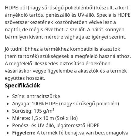
HDPE-ből (nagy sűrűségű polietilénből) készült, a kerti
árnyékoló tartós, penészálló és UV-álló. Speciális HDPE
szövetszerkezetének köszönhetően védve lesz a
naptól, de mégis élvezheti a szellőt. A hálót könnyen
bármilyen kívánt méretre vághatja az igényei szerint.
Jó tudni: Ehhez a termékhez kompatibilis akasztók
(nem tartozék) szükségesek a megfelelő használathoz.
A megfelelő illeszkedés biztosítása érdekében
vásárláskor vegye figyelembe a akasztók és a termék
együttes hosszát.
Specifikációk
Színe: antracitszürke
Anyaga: 100% HDPE (nagy sűrűségű polietilén)
Sűrűség: 195 g/m²
Mérete: 1,5 x 10 m (Szé x Ho)
Penész- és UV-álló, légáteresztő HDPE
Figyelem:
A termék félbehajtva van becsomagolva