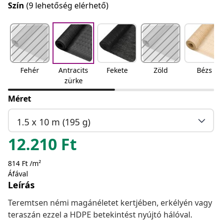
Szín
(9 lehetőség elérhető)
Fehér
Antracits
Fekete
Zöld
Bézs
zürke
Méret
1.5 x 10 m (195 g)
12.210
Ft
814 Ft /m²
Áfával
Leírás
Teremtsen némi magánéletet kertjében, erkélyén vagy
teraszán ezzel a HDPE betekintést nyújtó hálóval.