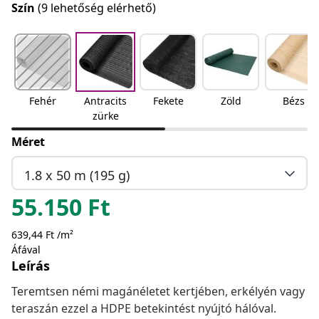
Szín
(9 lehetőség elérhető)
Fehér
Antracits
Fekete
Zöld
Bézs
zürke
Méret
1.8 x 50 m (195 g)
55.150
Ft
639,44 Ft /m²
Áfával
Leírás
Teremtsen némi magánéletet kertjében, erkélyén vagy
teraszán ezzel a HDPE betekintést nyújtó hálóval.