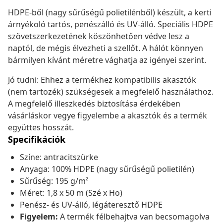
HDPE-ből (nagy sűrűségű polietilénből) készült, a kerti
árnyékoló tartós, penészálló és UV-álló. Speciális HDPE
szövetszerkezetének köszönhetően védve lesz a
naptól, de mégis élvezheti a szellőt. A hálót könnyen
bármilyen kívánt méretre vághatja az igényei szerint.
Jó tudni: Ehhez a termékhez kompatibilis akasztók
(nem tartozék) szükségesek a megfelelő használathoz.
A megfelelő illeszkedés biztosítása érdekében
vásárláskor vegye figyelembe a akasztók és a termék
együttes hosszát.
Specifikációk
Színe: antracitszürke
Anyaga: 100% HDPE (nagy sűrűségű polietilén)
Sűrűség: 195 g/m²
Méret: 1,8 x 50 m (Szé x Ho)
Penész- és UV-álló, légáteresztő HDPE
Figyelem:
A termék félbehajtva van becsomagolva