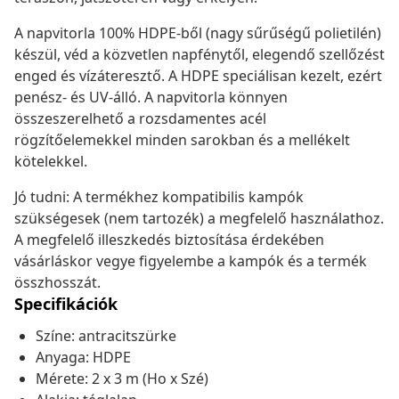
A napvitorla 100% HDPE-ből (nagy sűrűségű polietilén)
készül, véd a közvetlen napfénytől, elegendő szellőzést
enged és vízáteresztő. A HDPE speciálisan kezelt, ezért
penész- és UV-álló. A napvitorla könnyen
összeszerelhető a rozsdamentes acél
rögzítőelemekkel minden sarokban és a mellékelt
kötelekkel.
Jó tudni: A termékhez kompatibilis kampók
szükségesek (nem tartozék) a megfelelő használathoz.
A megfelelő illeszkedés biztosítása érdekében
vásárláskor vegye figyelembe a kampók és a termék
összhosszát.
Specifikációk
Színe: antracitszürke
Anyaga: HDPE
Mérete: 2 x 3 m (Ho x Szé)