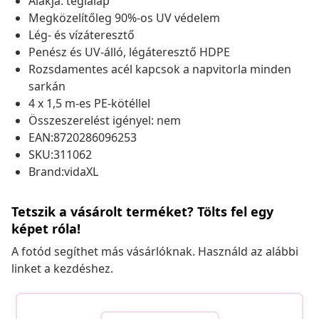
Alakja: téglalap
Megközelítőleg 90%-os UV védelem
Lég- és vízáteresztő
Penész és UV-álló, légáteresztő HDPE
Rozsdamentes acél kapcsok a napvitorla minden
sarkán
4 x 1,5 m-es PE-kötéllel
Összeszerelést igényel: nem
EAN:8720286096253
SKU:311062
Brand:vidaXL
Tetszik a vásárolt terméket? Tölts fel egy
képet róla!
A fotód segíthet más vásárlóknak. Használd az alábbi
linket a kezdéshez.