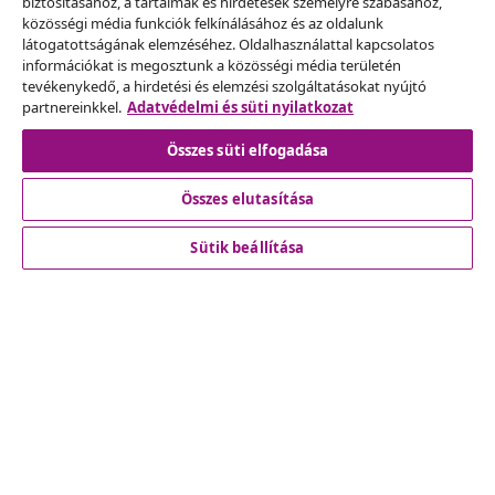
biztosításához, a tartalmak és hirdetések személyre szabásához,
Szerződéstől való elállás
közösségi média funkciók felkínálásához és az oldalunk
Küldj be egy rendelés lemondására vonatkozó
látogatottságának elemzéséhez. Oldalhasználattal kapcsolatos
információkat is megosztunk a közösségi média területén
kérelmet.
tevékenykedő, a hirdetési és elemzési szolgáltatásokat nyújtó
partnereinkkel.
Adatvédelmi és süti nyilatkozat
Szerződéstől való elállás
Összes süti elfogadása
Összes elutasítása
Ügyfélszolgálat
Sütik beállítása
Üzlet
vidaXL
Fedezz fel többet