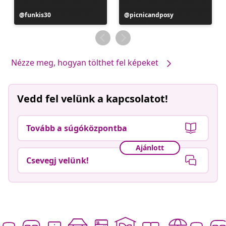
Bejegyzés
funkis30
Bejegyzés
picnicandposy
közzétevője
közzétevője
Nézze meg, hogyan tölthet fel képeket
Vedd fel velünk a kapcsolatot!
Tovább a súgóközpontba
Ajánlott
Csevegj velünk!