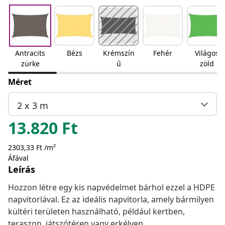
Antracits
Bézs
Krémszín
Fehér
Világos
zürke
ű
zöld
Méret
2 x 3 m
13.820
Ft
2303,33 Ft /m²
Áfával
Leírás
Hozzon létre egy kis napvédelmet bárhol ezzel a HDPE
napvitorlával. Ez az ideális napvitorla, amely bármilyen
kültéri területen használható, például kertben,
teraszon, játszótéren vagy erkélyen.