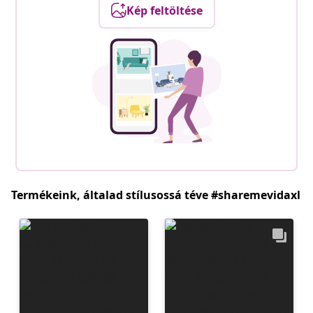
Kép feltöltése
Termékeink, általad stílusossá téve #sharemevidaxl