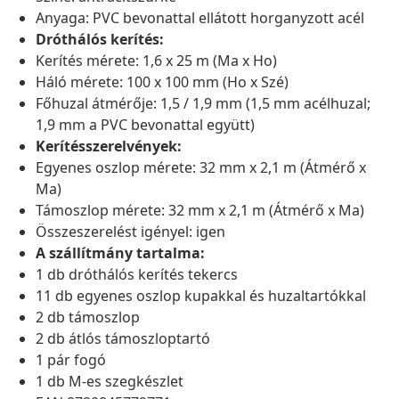
Anyaga: PVC bevonattal ellátott horganyzott acél
Dróthálós kerítés:
Kerítés mérete: 1,6 x 25 m (Ma x Ho)
Háló mérete: 100 x 100 mm (Ho x Szé)
Főhuzal átmérője: 1,5 / 1,9 mm (1,5 mm acélhuzal;
1,9 mm a PVC bevonattal együtt)
Kerítésszerelvények:
Egyenes oszlop mérete: 32 mm x 2,1 m (Átmérő x
Ma)
Támoszlop mérete: 32 mm x 2,1 m (Átmérő x Ma)
Összeszerelést igényel: igen
A szállítmány tartalma:
1 db dróthálós kerítés tekercs
11 db egyenes oszlop kupakkal és huzaltartókkal
2 db támoszlop
2 db átlós támoszloptartó
1 pár fogó
1 db M-es szegkészlet