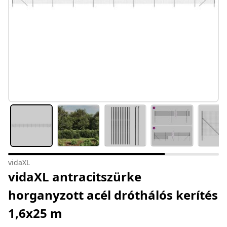
vidaXL
vidaXL antracitszürke
horganyzott acél dróthálós kerítés
1,6x25 m