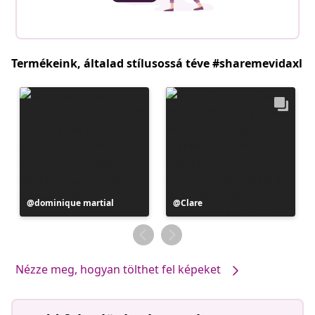
Termékeink, általad stílusossá téve #sharemevidaxl
Bejegyzés
dominique martial
Bejegyzés
Clare
közzétevője
közzétevője
Nézze meg, hogyan tölthet fel képeket