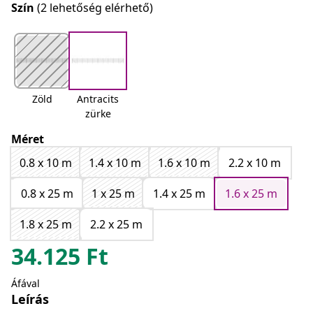
Szín
(2 lehetőség elérhető)
Zöld
Antracits
zürke
Méret
0.8 x 10 m
1.4 x 10 m
1.6 x 10 m
2.2 x 10 m
0.8 x 25 m
1 x 25 m
1.4 x 25 m
1.6 x 25 m
1.8 x 25 m
2.2 x 25 m
34.125
Ft
Áfával
Leírás