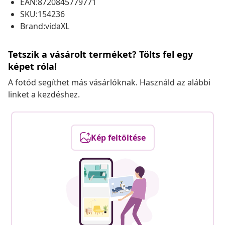
EAN:8720845779771
SKU:154236
Brand:vidaXL
Tetszik a vásárolt terméket? Tölts fel egy
képet róla!
A fotód segíthet más vásárlóknak. Használd az alábbi
linket a kezdéshez.
Kép feltöltése