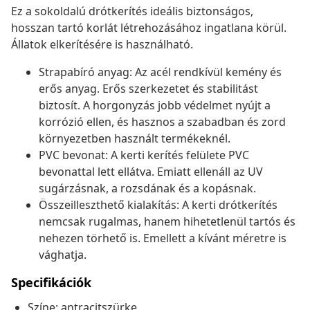
Ez a sokoldalú drótkerítés ideális biztonságos,
hosszan tartó korlát létrehozásához ingatlana körül.
Állatok elkerítésére is használható.
Strapabíró anyag: Az acél rendkívül kemény és
erős anyag. Erős szerkezetet és stabilitást
biztosít. A horgonyzás jobb védelmet nyújt a
korrózió ellen, és hasznos a szabadban és zord
környezetben használt termékeknél.
PVC bevonat: A kerti kerítés felülete PVC
bevonattal lett ellátva. Emiatt ellenáll az UV
sugárzásnak, a rozsdának és a kopásnak.
Összeilleszthető kialakítás: A kerti drótkerítés
nemcsak rugalmas, hanem hihetetlenül tartós és
nehezen törhető is. Emellett a kívánt méretre is
vághatja.
Specifikációk
Színe: antracitszürke