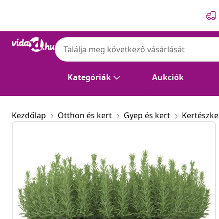
Előző
Következő
Kategóriák
Aukciók
Kezdőlap
Otthon és kert
Gyep és kert
Kertészk