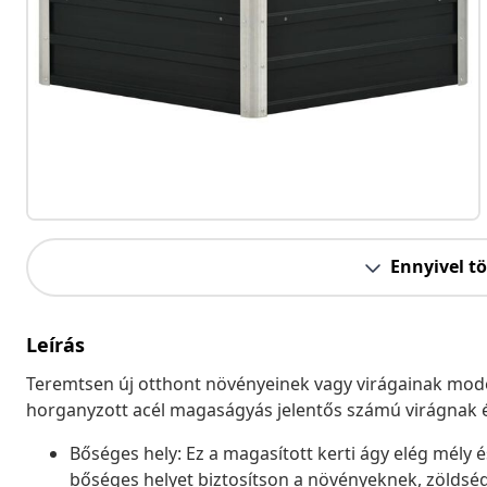
Ennyivel t
Leírás
Teremtsen új otthont növényeinek vagy virágainak moder
horganyzott acél magaságyás jelentős számú virágnak é
Bőséges hely: Ez a magasított kerti ágy elég mély 
bőséges helyet biztosítson a növényeknek, zöldsé