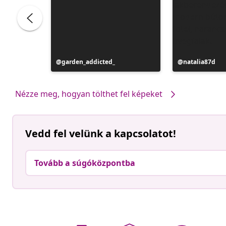
Bejegyzés
garden_addicted_
Bejegyzés
natalia87d
közzétevője
közzétevője
Nézze meg, hogyan tölthet fel képeket
Vedd fel velünk a kapcsolatot!
Tovább a súgóközpontba