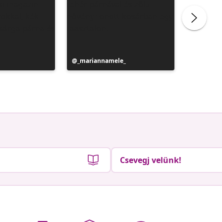
Bejegyz
Bejegyzés
_mariannamele_
the_worl
közzétev
közzétevője
Csevegj velünk!