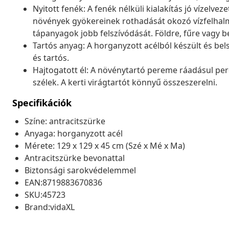
Nyitott fenék: A fenék nélküli kialakítás jó vízelv
növények gyökereinek rothadását okozó vízfelhalm
tápanyagok jobb felszívódását. Földre, fűre vagy b
Tartós anyag: A horganyzott acélból készült és bel
és tartós.
Hajtogatott él: A növénytartó pereme ráadásul pere
szélek. A kerti virágtartót könnyű összeszerelni.
Specifikációk
Színe: antracitszürke
Anyaga: horganyzott acél
Mérete: 129 x 129 x 45 cm (Szé x Mé x Ma)
Antracitszürke bevonattal
Biztonsági sarokvédelemmel
EAN:8719883670836
SKU:45723
Brand:vidaXL