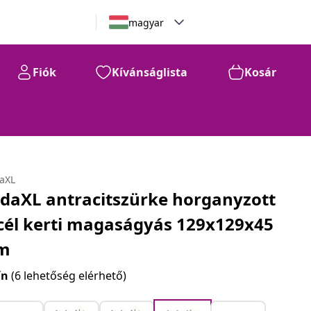
magyar
Fiók
Kívánságlista
Kosár
daXL
idaXL antracitszürke horganyzott
cél kerti magaságyás 129x129x45
m
ín
(6 lehetőség elérhető)