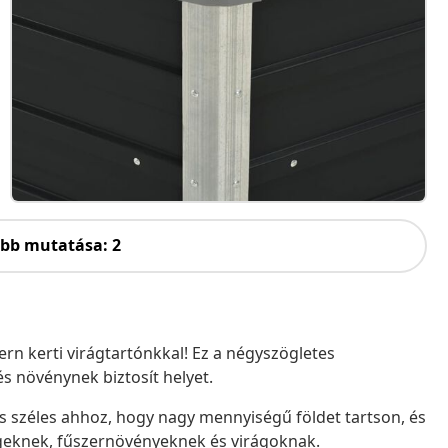
öbb mutatása: 2
n kerti virágtartónkkal! Ez a négyszögletes
s növénynek biztosít helyet.
és széles ahhoz, hogy nagy mennyiségű földet tartson, és
geknek, fűszernövényeknek és virágoknak.