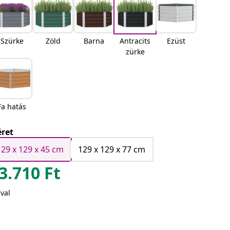
Szürke
Zöld
Barna
Antracits
Ezüst
zürke
Fa hatás
ret
129 x 129 x 45 cm
129 x 129 x 77 cm
3.710
Ft
val