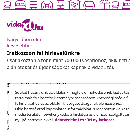
Nagy lábon élni,
kevesebbért
Iratkozzon fel hírlevelünkre
Csatlakozzon a több mint 700 000 vásárlóhoz, akik heti 
ajánlatokat és újdonságokat kapnak a vidaXL-től.
Szerződéstől való elállás
Küldj be egy rendelés lemondására vonatkozó kérelmet
Sütiket használunk az oldalunk megfelelő működésének biztosítás
tartalmak és hirdetések személyre szabásához, közösségi média f
felkínálásához és az oldalunk látogatottságának elemzéséhez.
Oldalhasználattal kapcsolatos információkat is megosztunk a közö
Ügyfélszolgálat
Üzlet
média területén tevékenykedő, a hirdetési és elemzési szolgáltatá
nyújtó partnereinkkel.
Adatvédelmi és süti nyilatkozat
Rendelés nyomon követése
Partnerprog
A fiókom
Gyártás a vi