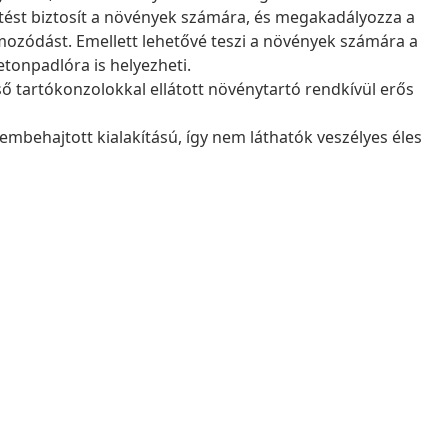
ezetést biztosít a növények számára, és megakadályozza a
ozódást. Emellett lehetővé teszi a növények számára a
etonpadlóra is helyezheti.
ső tartókonzolokkal ellátott növénytartó rendkívül erős
mbehajtott kialakítású, így nem láthatók veszélyes éles