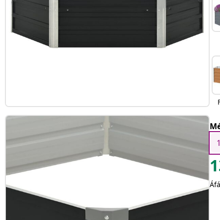
Mé
1
Áfá