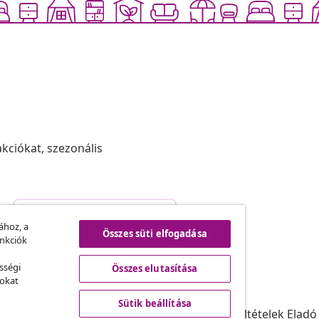
akciókat, szezonális
Szerződéstől való elállás
.
ához, a
Összes süti elfogadása
unkciók
sségi
Összes elutasítása
vidaXL
sokat
ram
A vidaXL-ről
Sütik beállítása
daXL-nek
Felhasználási feltételek Eladó