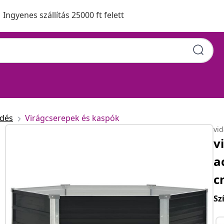
Ingyenes szállítás 25000 ft felett
edés
Virágcserepek és kaspók
vi
v
a
c
Sz