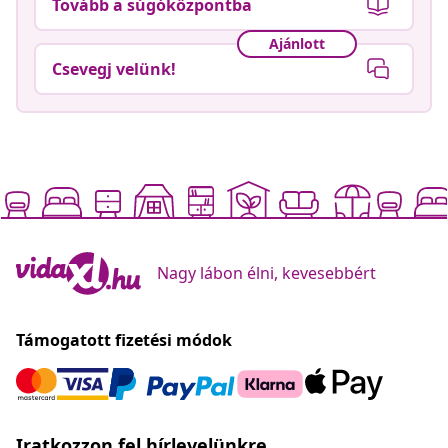
Tovább a súgóközpontba
Ajánlott
Csevegj velünk!
Nagy lábon élni, kevesebbért
Támogatott fizetési módok
Iratkozzon fel hírlevelünkre