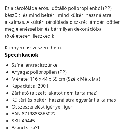
Ez a tárolóláda erős, időtálló polipropilénből (PP)
készült, és mind beltéri, mind kültéri használatra
alkalmas. A kültéri tárolóláda diszkrét, ámbár időtlen
megjelenéssel bír, és bármilyen dekorációba
tökéletesen illeszkedik.
Könnyen összeszerelhető.
Specifikációk
Színe: antracitszürke
Anyaga: polipropilén (PP)
Mérete: 116 x 44 x 55 cm (Szé x Mé x Ma)
Kapacitása: 290 l
Zárható (a szett lakatot nem tartalmaz)
Kültéri és beltéri használatra egyaránt alkalmas
Összeszerelést igényel: igen
EAN:8719883865072
SKU:49445
Brand:vidaXL