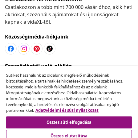
Csatlakozzon a több mint 700 000 vásárlóhoz, akik heti
akciókat, szezonális ajánlatokat és újdonságokat
kapnak a vidaXL-től.
Közösségimédia-fiókjaink
Szerződéstől való elállás
Küldj be egy rendelés lemondására vonatkozó
Sütiket használunk az oldalunk megfelelő működésének
kérelmet.
biztosításához, a tartalmak és hirdetések személyre szabásához,
közösségi média funkciók felkínálásához és az oldalunk
látogatottságának elemzéséhez. Oldalhasználattal kapcsolatos
Szerződéstől való elállás
információkat is megosztunk a közösségi média területén
tevékenykedő, a hirdetési és elemzési szolgáltatásokat nyújtó
partnereinkkel.
Adatvédelmi és süti nyilatkozat
Összes süti elfogadása
Ügyfélszolgálat
Összes elutasítása