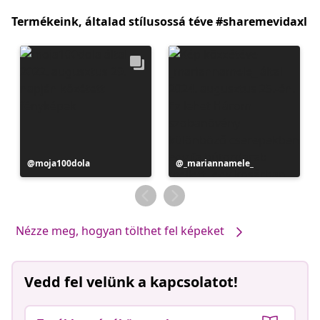
Termékeink, általad stílusossá téve #sharemevidaxl
Bejegyzés
moja100dola
Bejegyzés
_mariannamele_
közzétevője
közzétevője
Nézze meg, hogyan tölthet fel képeket
Vedd fel velünk a kapcsolatot!