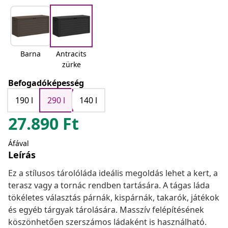
Barna
Antracits
zürke
Befogadóképesség
190 l
290 l
140 l
27.890
Ft
Áfával
Leírás
Ez a stílusos tárolóláda ideális megoldás lehet a kert, a
terasz vagy a tornác rendben tartására. A tágas láda
tökéletes választás párnák, kispárnák, takarók, játékok
és egyéb tárgyak tárolására. Masszív felépítésének
köszönhetően szerszámos ládaként is használható.