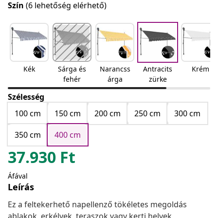
Szín
(6 lehetőség elérhető)
Kék
Sárga és
Narancss
Antracits
Krém
fehér
árga
zürke
Szélesség
100 cm
150 cm
200 cm
250 cm
300 cm
350 cm
400 cm
37.930
Ft
Áfával
Leírás
Ez a feltekerhető napellenző tökéletes megoldás
ablakok, erkélyek, teraszok vagy kerti helyek