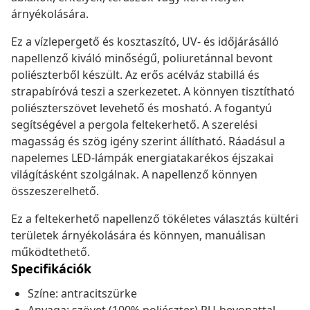
árnyékolására.
Ez a vízlepergető és kosztaszító, UV- és időjárásálló
napellenző kiváló minőségű, poliuretánnal bevont
poliészterből készült. Az erős acélváz stabillá és
strapabíróvá teszi a szerkezetet. A könnyen tisztítható
poliészterszövet levehető és mosható. A fogantyú
segítségével a pergola feltekerhető. A szerelési
magasság és szög igény szerint állítható. Ráadásul a
napelemes LED-lámpák energiatakarékos éjszakai
világításként szolgálnak. A napellenző könnyen
összeszerelhető.
Ez a feltekerhető napellenző tökéletes választás kültéri
területek árnyékolására és könnyen, manuálisan
működtethető.
Specifikációk
Színe: antracitszürke