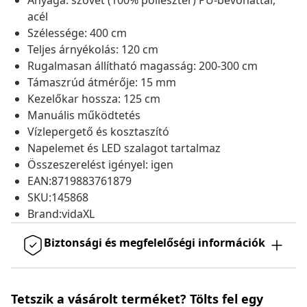
Anyaga: szövet (100% poliészter) PU-bevonattal,
acél
Szélessége: 400 cm
Teljes árnyékolás: 120 cm
Rugalmasan állítható magasság: 200-300 cm
Támaszrúd átmérője: 15 mm
Kezelőkar hossza: 125 cm
Manuális működtetés
Vízlepergető és kosztaszító
Napelemet és LED szalagot tartalmaz
Összeszerelést igényel: igen
EAN:8719883761879
SKU:145868
Brand:vidaXL
Biztonsági és megfelelőségi információk
Tetszik a vásárolt terméket? Tölts fel egy