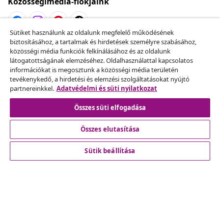
Közösségimédia-fiókjaink
Sütiket használunk az oldalunk megfelelő működésének
biztosításához, a tartalmak és hirdetések személyre szabásához,
Szerződéstől való elállás
közösségi média funkciók felkínálásához és az oldalunk
Küldj be egy rendelés lemondására vonatkozó
látogatottságának elemzéséhez. Oldalhasználattal kapcsolatos
információkat is megosztunk a közösségi média területén
kérelmet.
tevékenykedő, a hirdetési és elemzési szolgáltatásokat nyújtó
partnereinkkel.
Adatvédelmi és süti nyilatkozat
Szerződéstől való elállás
Összes süti elfogadása
Összes elutasítása
Ügyfélszolgálat
Sütik beállítása
Üzlet
vidaXL