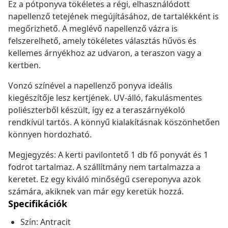
Ez a pótponyva tökéletes a régi, elhasználódott
napellenző tetejének megújításához, de tartalékként is
megőrizhető. A meglévő napellenző vázra is
felszerelhető, amely tökéletes választás hűvös és
kellemes árnyékhoz az udvaron, a teraszon vagy a
kertben.
Vonzó színével a napellenző ponyva ideális
kiegészítője lesz kertjének. UV-álló, fakulásmentes
poliészterből készült, így ez a teraszárnyékoló
rendkívül tartós. A könnyű kialakításnak köszönhetően
könnyen hordozható.
Megjegyzés: A kerti pavilontető 1 db fő ponyvát és 1
fodrot tartalmaz. A szállítmány nem tartalmazza a
keretet. Ez egy kiváló minőségű csereponyva azok
számára, akiknek van már egy keretük hozzá.
Specifikációk
Szín: Antracit