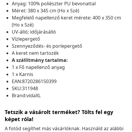
Anyag: 100% poliészter PU bevonattal
Méret: 380 x 345 cm (Ho x Szé)
Megfelelő napellenző keret mérete: 400 x 350 cm
(Ho x Szé)
UV-álló; időjárásálló
Vízlepergető
Szennyeződés- és porlepergető
A keret nem tartozék
A szállítmány tartalma:
1 x Fő napellenző anyag
1 x Karnis
EAN:8720286150399
SKU:311948
Brand:vidaXL
Tetszik a vásárolt terméket? Tölts fel egy
képet róla!
A fotód segíthet más vásárlóknak. Használd az alábbi