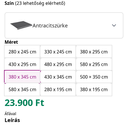
Szín
(23 lehetőség elérhető)
Antracitszürke
Méret
280 x 245 cm
330 x 245 cm
380 x 295 cm
430 x 295 cm
480 x 295 cm
580 x 295 cm
380 x 345 cm
430 x 345 cm
500 × 350 cm
580 x 345 cm
280 x 195 cm
380 x 195 cm
23.900
Ft
Áfával
Leírás