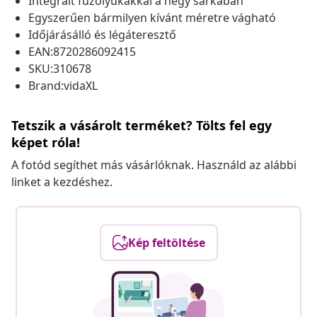
Integrált fűzőlyukakkal a négy sarkában
Egyszerűen bármilyen kívánt méretre vágható
Időjárásálló és légáteresztő
EAN:8720286092415
SKU:310678
Brand:vidaXL
Tetszik a vásárolt terméket? Tölts fel egy
képet róla!
A fotód segíthet más vásárlóknak. Használd az alábbi
linket a kezdéshez.
Kép feltöltése