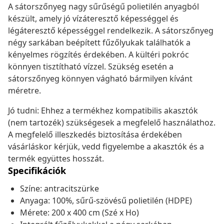
A sátorszőnyeg nagy sűrűségű polietilén anyagból
készült, amely jó vízáteresztő képességgel és
légáteresztő képességgel rendelkezik. A sátorszőnyeg
négy sarkában beépített fűzőlyukak találhatók a
kényelmes rögzítés érdekében. A kültéri pokróc
könnyen tisztítható vízzel. Szükség esetén a
sátorszőnyeg könnyen vágható bármilyen kívánt
méretre.
Jó tudni: Ehhez a termékhez kompatibilis akasztók
(nem tartozék) szükségesek a megfelelő használathoz.
A megfelelő illeszkedés biztosítása érdekében
vásárláskor kérjük, vedd figyelembe a akasztók és a
termék együttes hosszát.
Specifikációk
Színe: antracitszürke
Anyaga: 100%, sűrű-szövésű polietilén (HDPE)
Mérete: 200 x 400 cm (Szé x Ho)