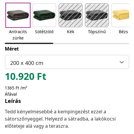
Antracits
Sötétzöld
Kék
Tópszínű
Bézs
zürke
Méret
200 x 400 cm
10.920
Ft
1365 Ft /m²
Áfával
Leírás
Tedd kényelmesebbé a kempingezést ezzel a
sátorszőnyeggel. Helyezd a sátradba, a lakókocsi
előteteje alá vagy a teraszra.