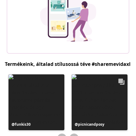
Termékeink, általad stílusossá téve #sharemevidaxl
Bejegyzés
funkis30
Bejegyzés
picnicandposy
közzétevője
közzétevője