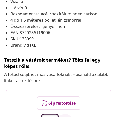
Vízálló
UV-védő
Rozsdamentes acél rögzítők minden sarkon
4 db 1,5 méteres polietilén zsinórral
Összeszerelést igényel: nem
EAN:8720286119006
SKU:135099
Brand:vidaXL
Tetszik a vásárolt terméket? Tölts fel egy
képet róla!
A fotód segíthet más vásárlóknak. Használd az alábbi
linket a kezdéshez.
Kép feltöltése