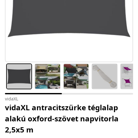
vidaXL
vidaXL antracitszürke téglalap
alakú oxford-szövet napvitorla
2,5x5 m