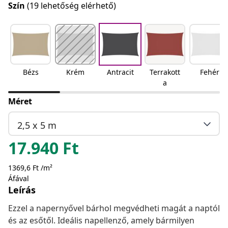
Szín
(19 lehetőség elérhető)
Bézs
Krém
Antracit
Terrakott
Fehér
a
Méret
2,5 x 5 m
17.940
Ft
1369,6 Ft /m²
Áfával
Leírás
Ezzel a napernyővel bárhol megvédheti magát a naptól
és az esőtől. Ideális napellenző, amely bármilyen