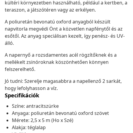
kültéri környezetben használható, például a kertben, a
teraszon, a játszótéren vagy az erkélyen.
A poliuretán bevonatú oxford anyagból készült
napvitorla megvédi Önt a közvetlen napfénytől és az
esőtől. Az anyag speciálisan kezelt, így penész- és UV-
álló.
A napernyő a rozsdamentes acél rögzítőknek és a
mellékelt zsinóroknak köszönhetően könnyen
felszerelhető.
Jó tudni: Szerelje magasabbra a napellenző 2 sarkát,
hogy lefolyhasson a víz.
Specifikációk
Színe: antracitszürke
Anyaga: poliuretán bevonatú oxford szövet
Mérete: 2,5 x 5 m (Ho x Szé)
Alakja: téglalap