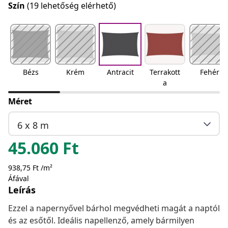
Szín
(19 lehetőség elérhető)
Bézs
Krém
Antracit
Terrakott
Fehér
a
Méret
6 x 8 m
45.060
Ft
938,75 Ft /m²
Áfával
Leírás
Ezzel a napernyővel bárhol megvédheti magát a naptól
és az esőtől. Ideális napellenző, amely bármilyen