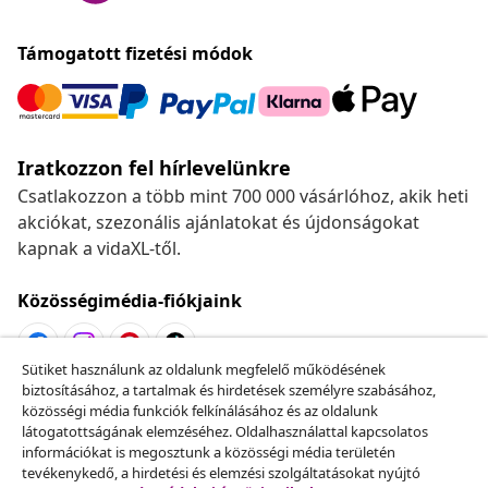
Támogatott fizetési módok
Iratkozzon fel hírlevelünkre
Csatlakozzon a több mint 700 000 vásárlóhoz, akik heti
akciókat, szezonális ajánlatokat és újdonságokat
kapnak a vidaXL-től.
Közösségimédia-fiókjaink
Sütiket használunk az oldalunk megfelelő működésének
biztosításához, a tartalmak és hirdetések személyre szabásához,
Szerződéstől való elállás
közösségi média funkciók felkínálásához és az oldalunk
Küldj be egy rendelés lemondására vonatkozó
látogatottságának elemzéséhez. Oldalhasználattal kapcsolatos
információkat is megosztunk a közösségi média területén
kérelmet.
tevékenykedő, a hirdetési és elemzési szolgáltatásokat nyújtó