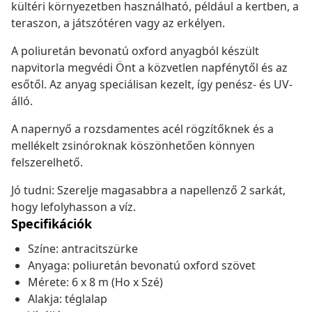
kültéri környezetben használható, például a kertben, a
teraszon, a játszótéren vagy az erkélyen.
A poliuretán bevonatú oxford anyagból készült
napvitorla megvédi Önt a közvetlen napfénytől és az
esőtől. Az anyag speciálisan kezelt, így penész- és UV-
álló.
A napernyő a rozsdamentes acél rögzítőknek és a
mellékelt zsinóroknak köszönhetően könnyen
felszerelhető.
Jó tudni: Szerelje magasabbra a napellenző 2 sarkát,
hogy lefolyhasson a víz.
Specifikációk
Színe: antracitszürke
Anyaga: poliuretán bevonatú oxford szövet
Mérete: 6 x 8 m (Ho x Szé)
Alakja: téglalap