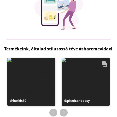
Termékeink, általad stílusossá téve #sharemevidaxl
Bejegyzés
funkis30
Bejegyzés
picnicandposy
közzétevője
közzétevője