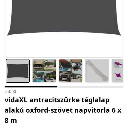
vidaXL
vidaXL antracitszürke téglalap
alakú oxford-szövet napvitorla 6 x
8 m