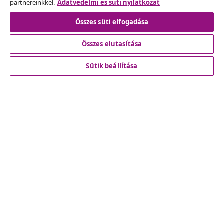
partnereinkkel.
Adatvédelmi és süti nyilatkozat
Szerződéstől való elállás
Összes süti elfogadása
Összes elutasítása
Ügyfélszolgálat
Sütik beállítása
Üzlet
vidaXL
Fedezz fel többet
© 2008-2026 vidaXL A www.vidaxl.hu a vidaXL Marketplace