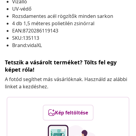
Vízálló
UV-védő
Rozsdamentes acél rögzítők minden sarkon
4 db 1,5 méteres polietilén zsinórral
EAN:8720286119143
SKU:135113
Brand:vidaXL
Tetszik a vásárolt terméket? Tölts fel egy
képet róla!
A fotód segíthet más vásárlóknak. Használd az alábbi
linket a kezdéshez.
Kép feltöltése