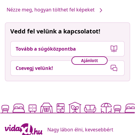
Nézze meg, hogyan tölthet fel képeket
Vedd fel velünk a kapcsolatot!
Tovább a súgóközpontba
Ajánlott
Csevegj velünk!
Nagy lábon élni, kevesebbért