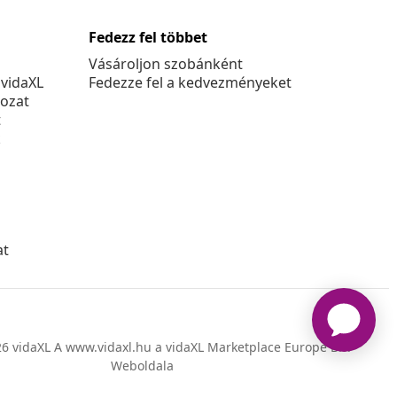
Fedezz fel többet
Vásároljon szobánként
 vidaXL
Fedezze fel a kedvezményeket
kozat
t
k
at
6 vidaXL A www.vidaxl.hu a vidaXL Marketplace Europe B.V.
Weboldala