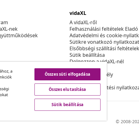
vidaXL
ram
A vidaXL-ről
daXL-nek
Felhasználási feltételek Eladó
gyüttműködések
Adatvédelmi és cookie-nyilat
Sütikre vonatkozó nyilatkoza
Elsőbbségi szállítási feltétele
Sütik beállítása
Dolgozzon a vidaXL-nél
Biztonsági
ához, a
EU felelős személy
Összes süti elfogadása
unkciók
Politikával EPR
Akadálymentesítési nyilatkoz
sségi
Összes elutasítása
sokat
Sütik beállítása
© 2008-202