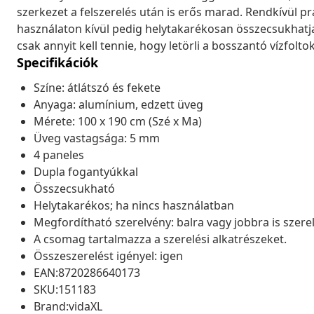
szerkezet a felszerelés után is erős marad. Rendkívül pr
használaton kívül pedig helytakarékosan összecsukhatja
csak annyit kell tennie, hogy letörli a bosszantó vízfoltok
Specifikációk
Színe: átlátszó és fekete
Anyaga: alumínium, edzett üveg
Mérete: 100 x 190 cm (Szé x Ma)
Üveg vastagsága: 5 mm
4 paneles
Dupla fogantyúkkal
Összecsukható
Helytakarékos; ha nincs használatban
Megfordítható szerelvény: balra vagy jobbra is szere
A csomag tartalmazza a szerelési alkatrészeket.
Összeszerelést igényel: igen
EAN:8720286640173
SKU:151183
Brand:vidaXL