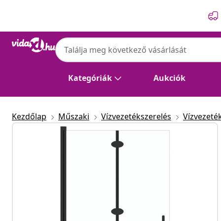
Előző
Következő
Kategóriák
Aukciók
Kezdőlap
Műszaki
Vízvezetékszerelés
Vízvezeté