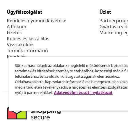
Ügyfélszolgálat
Üzlet
Rendelés nyomon követése
Partnerprog
A fiókom
Gyártás a vi
Fizetés
Marketing-e
Küldés és kiszállítás
Visszaküldés
Termék információ
Rendelés
Sütiket használunk az oldalunk megfelelő működésének biztosítás
tartalmak és hirdetések személyre szabásához, közösségi média f
felkínálásához és az oldalunk látogatottságának elemzéséhez.
Oldalhasználattal kapcsolatos információkat is megosztunk a közö
média területén tevékenykedő, a hirdetési és elemzési szolgáltatá
nyújtó partnereinkkel.
Adatvédelmi és süti nyilatkozat