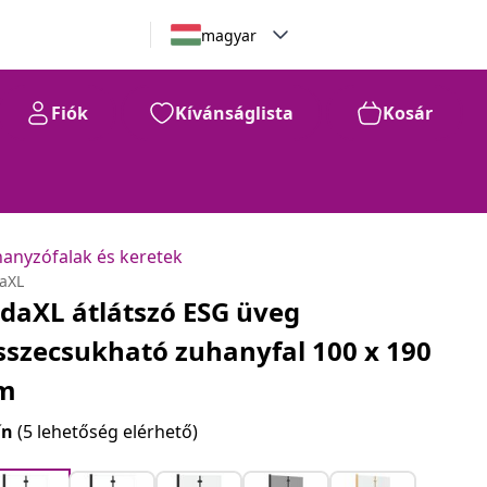
magyar
Fiók
Kívánságlista
Kosár
anyzófalak és keretek
daXL
idaXL átlátszó ESG üveg
sszecsukható zuhanyfal 100 x 190
m
ín
(5 lehetőség elérhető)