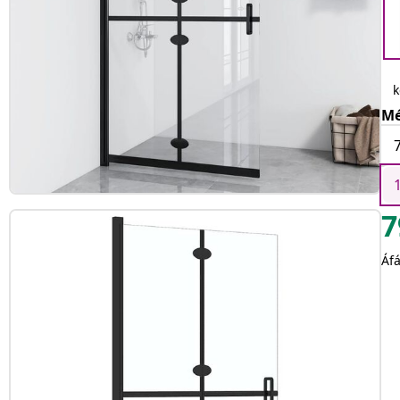
k
Mé
7
Áfá