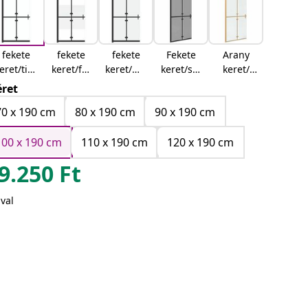
fekete
fekete
fekete
Fekete
Arany
eret/tisz
keret/fél
keret/má
keret/söt
keret/
ta üveg
mázas
zas üveg
ét
átlátszó
ret
üveg
átlátszó
üveg
70 x 190 cm
80 x 190 cm
90 x 190 cm
üveg
100 x 190 cm
110 x 190 cm
120 x 190 cm
9.250
Ft
val