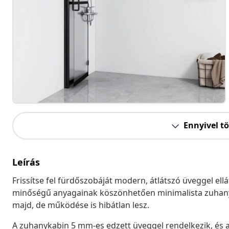
Ennyivel t
Leírás
Frissítse fel fürdőszobáját modern, átlátszó üveggel el
minőségű anyagainak köszönhetően minimalista zuhanyz
majd, de működése is hibátlan lesz.
A zuhanykabin 5 mm-es edzett üveggel rendelkezik, és a