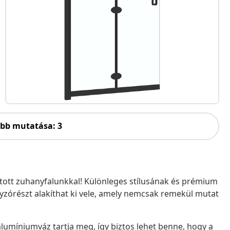
öbb mutatása: 3
látott zuhanyfalunkkal! Különleges stílusának és prémium
órészt alakíthat ki vele, amely nemcsak remekül mutat
lumíniumváz tartja meg, így biztos lehet benne, hogy a