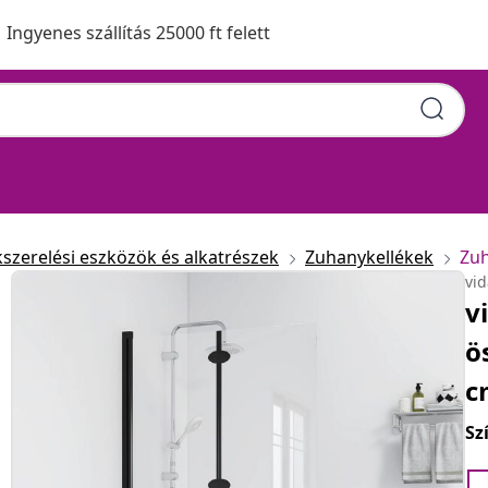
Ingyenes szállítás 25000 ft felett
kszerelési eszközök és alkatrészek
Zuhanykellékek
Zuh
vi
v
ö
c
Sz