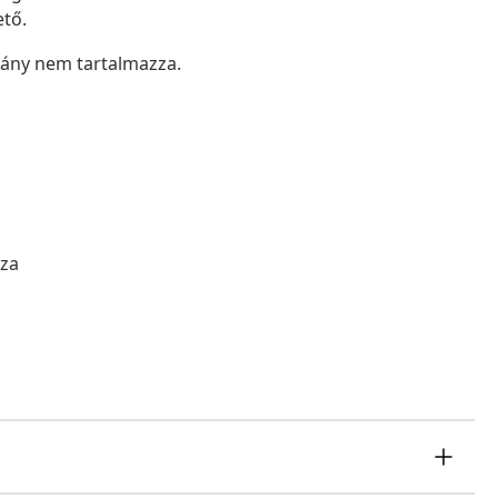
tő.
tmány nem tartalmazza.
zza