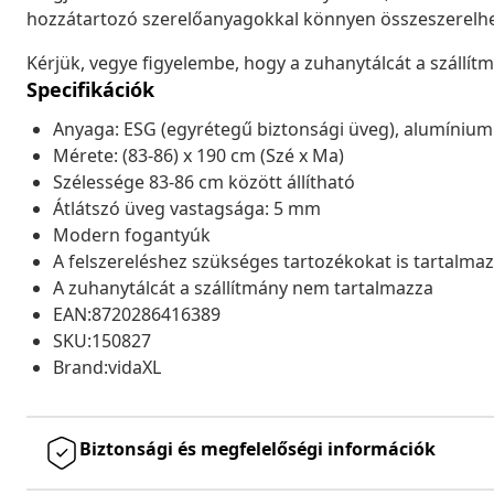
hozzátartozó szerelőanyagokkal könnyen összeszerelhe
Kérjük, vegye figyelembe, hogy a zuhanytálcát a szállí
Specifikációk
Anyaga: ESG (egyrétegű biztonsági üveg), alumínium
Mérete: (83-86) x 190 cm (Szé x Ma)
Szélessége 83-86 cm között állítható
Átlátszó üveg vastagsága: 5 mm
Modern fogantyúk
A felszereléshez szükséges tartozékokat is tartalma
A zuhanytálcát a szállítmány nem tartalmazza
EAN:8720286416389
SKU:150827
Brand:vidaXL
Biztonsági és megfelelőségi információk