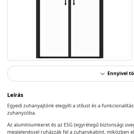
Ennyivel t
Leírás
Egyedi zuhanyajtónk elegyíti a stílust és a funkcionalit
zuhanyzóba.
Az alumíniumkeret és az ESG (egyrétegű biztonsági üveg
megjelenéssel ruházzák fel a zuhanykabint, miközben e