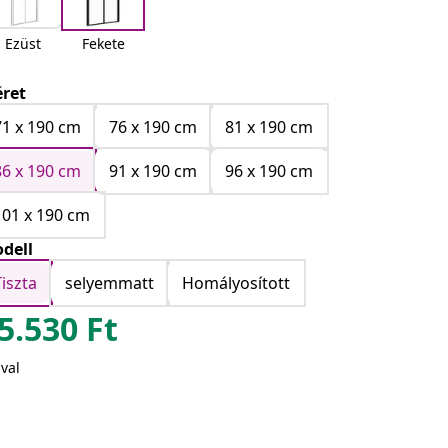
Ezüst
Fekete
ret
71 x 190 cm
76 x 190 cm
81 x 190 cm
86 x 190 cm
91 x 190 cm
96 x 190 cm
101 x 190 cm
dell
Tiszta
selyemmatt
Homályosított
5.530
Ft
val