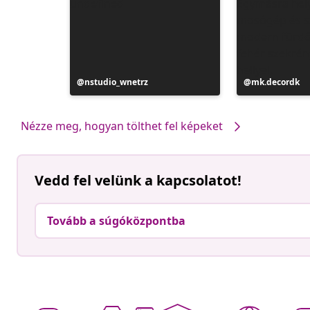
Bejegyzés
nstudio_wnetrz
Bejegyzés
mk.decordk
közzétevője
közzétevője
Nézze meg, hogyan tölthet fel képeket
Vedd fel velünk a kapcsolatot!
Tovább a súgóközpontba