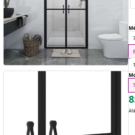
Mé
Mo
8
Áfá