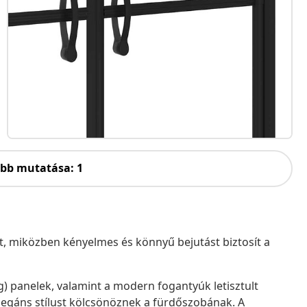
öbb mutatása: 1
ást, miközben kényelmes és könnyű bejutást biztosít a
) panelek, valamint a modern fogantyúk letisztult
legáns stílust kölcsönöznek a fürdőszobának. A