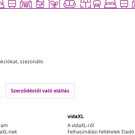
akciókat, szezonális
Szerződéstől való elállás
.
vidaXL
ram
A vidaXL-ről
daXL-nek
Felhasználási feltételek Eladó