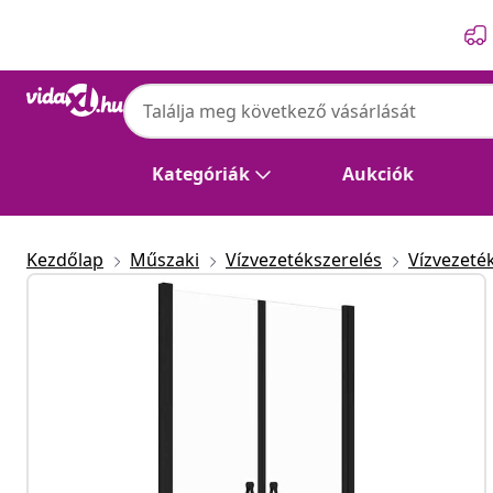
Előző
Következő
Kategóriák
Aukciók
Kezdőlap
Műszaki
Vízvezetékszerelés
Vízvezeté