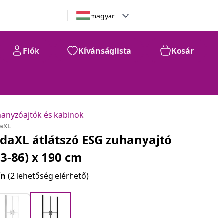
magyar
Fiók
Kívánságlista
Kosár
anyzóajtók és kabinok
daXL
idaXL átlátszó ESG zuhanyajtó
83-86) x 190 cm
ín
(2 lehetőség elérhető)