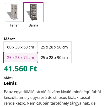
Fehér
Barna
Méret
60 x 30 x 63 cm
25 x 28 x 58 cm
25 x 28 x 74 cm
25 x 28 x 90 cm
41.560
Ft
Áfával
Leírás
Ez az egyedülálló tároló állvány kiváló minőségű fából
készült, amely egyszerű de stílusos kialakítással
rendelkezik. Nem csupán tárolóhely tárgyainak, de