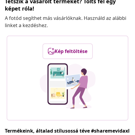
Tetszik a vásárolt terméket? Tölts fel egy
képet róla!
A fotód segíthet más vásárlóknak. Használd az alábbi
linket a kezdéshez.
Kép feltöltése
Termékeink, általad stílusossá téve #sharemevidaxl