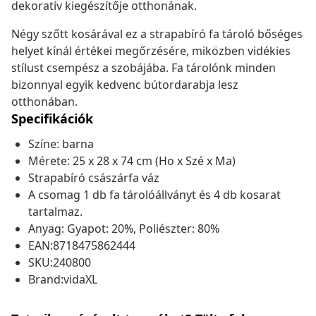
dekoratív kiegészítője otthonának.
Négy szőtt kosárával ez a strapabíró fa tároló bőséges
helyet kínál értékei megőrzésére, miközben vidékies
stílust csempész a szobájába. Fa tárolónk minden
bizonnyal egyik kedvenc bútordarabja lesz
otthonában.
Specifikációk
Színe: barna
Mérete: 25 x 28 x 74 cm (Ho x Szé x Ma)
Strapabíró császárfa váz
A csomag 1 db fa tárolóállványt és 4 db kosarat
tartalmaz.
Anyag: Gyapot: 20%, Poliészter: 80%
EAN:8718475862444
SKU:240800
Brand:vidaXL