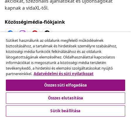
akciókat, szezonális ajánlatokat és újdonságokat
kapnak a vidaXL-től.
Közösségimédia-fiókjaink
Sütiket használunk az oldalunk megfelelő működésének
biztosításához, a tartalmak és hirdetések személyre szabásához,
Szerződéstől való elállás
közösségi média funkciók felkínálásához és az oldalunk
Küldj be egy rendelés lemondására vonatkozó
látogatottságának elemzéséhez. Oldalhasználattal kapcsolatos
információkat is megosztunk a közösségi média területén
kérelmet.
tevékenykedő, a hirdetési és elemzési szolgáltatásokat nyújtó
partnereinkkel.
Adatvédelmi és süti nyilatkozat
Szerződéstől való elállás
Összes süti elfogadása
Összes elutasítása
Ügyfélszolgálat
Sütik beállítása
Üzlet