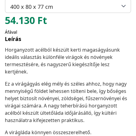
400 x 80 x 77 cm
54.130
Ft
Áfával
Leírás
Horganyzott acélból készült kerti magaságyásunk
ideális választás különféle virágok és növények
termesztésére, és nagyszerű kiegészítője lesz
kertjének.
Ez a virágágyás elég mély és széles ahhoz, hogy nagy
mennyiségű földet lehessen tölteni bele, így bőséges
helyet biztosít növényei, zöldségei, fűszernövényei és
virágai számára. A nagy teherbírású horganyzott
acélból készült ültetőláda időjárásálló, így kültéri
használatra kifejezetten praktikus.
A virágláda könnyen összeszerelhető.