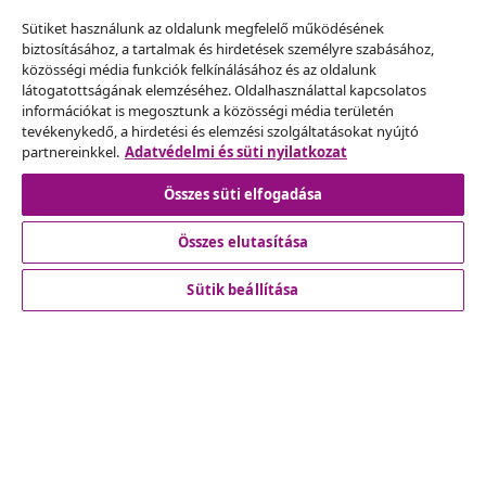
Sütiket használunk az oldalunk megfelelő működésének
biztosításához, a tartalmak és hirdetések személyre szabásához,
Szerződéstől való elállás
közösségi média funkciók felkínálásához és az oldalunk
Küldj be egy rendelés lemondására vonatkozó
látogatottságának elemzéséhez. Oldalhasználattal kapcsolatos
információkat is megosztunk a közösségi média területén
kérelmet.
tevékenykedő, a hirdetési és elemzési szolgáltatásokat nyújtó
partnereinkkel.
Adatvédelmi és süti nyilatkozat
Szerződéstől való elállás
Összes süti elfogadása
Összes elutasítása
Ügyfélszolgálat
Sütik beállítása
Üzlet
vidaXL
Fedezz fel többet