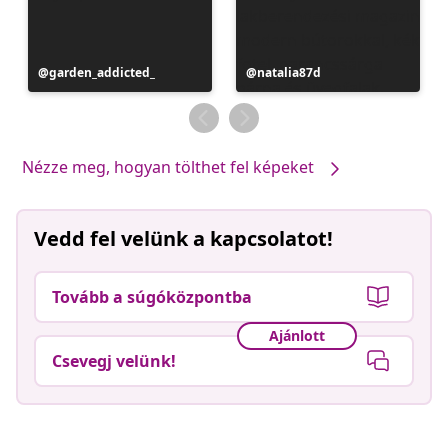
Bejegyzés
garden_addicted_
Bejegyzés
natalia87d
közzétevője
közzétevője
Nézze meg, hogyan tölthet fel képeket
Vedd fel velünk a kapcsolatot!
Tovább a súgóközpontba
Ajánlott
Csevegj velünk!